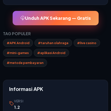
Unduh APK Sekarang — Gratis
TAG POPULER
#APK Android
#taruhan olahraga
#live casino
#mini-games
#aplikasi Android
#metode pembayaran
Informasi APK
VERSI
1.2