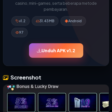
casino, mini-games, serta beberapa metode
pembayaran.
v1.2
31.43 MB
Android
97
Unduh APK v1.2
Screenshot