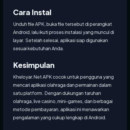
Cara Instal
Unduh file APK, buka file tersebut di perangkat
Android, lalu ikuti proses instalasi yang muncul di
layar. Setelah selesai, aplikasi siap digunakan
sesuai kebutuhan Anda.
Kesimpulan
Kheloyar.Net APK cocok untuk pengguna yang
mencari aplikasi olahraga dan permainan dalam
satu platform. Dengan dukungan taruhan
olahraga, live casino, mini-games, dan berbagai
metode pembayaran, aplikasi ini menawarkan
pengalaman yang cukup lengkap di Android.