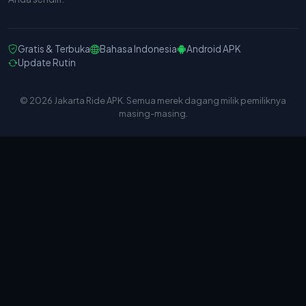
Gratis & Terbuka
Bahasa Indonesia
Android APK
Update Rutin
© 2026 Jakarta Ride APK. Semua merek dagang milik pemiliknya
masing-masing.