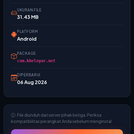
UKURAN FILE
31.43 MB
PLATFORM
Android
PACKAGE
com.kheloyar.net
DIPERBARUI
06 Aug 2026
File diunduh dari server pihak ketiga. Periksa
kompatibilitas perangkat Anda sebelum menginstal.