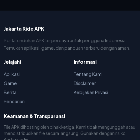
Jakarta Ride APK
Portal unduhan APK terpercaya untuk pengguna Indonesia.
Temukan aplikasi, game, dan panduan terbaru dengan aman.
Jelajahi
Informasi
Aplikasi
Tentang Kami
Game
Disclaimer
Berita
Kebijakan Privasi
Pencarian
Keamanan & Transparansi
File APK dihosting oleh pihak ketiga. Kami tidak mengunggah atau
mendistribusikan file secara langsung. Gunakan dengan risiko
Anda sendiri.