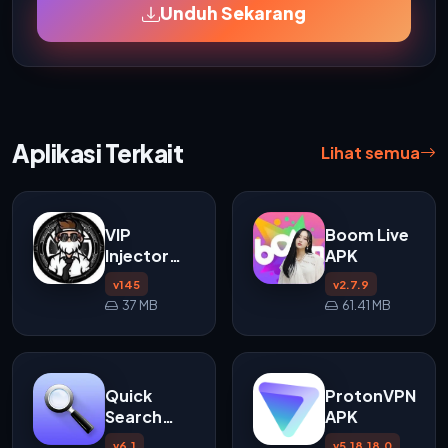
Unduh Sekarang
Aplikasi Terkait
Lihat semua
VIP
Boom Live
Injector
APK
APK v145
v145
v2.7.9
37 MB
61.41 MB
Quick
ProtonVPN
Search
APK
Widget
v6.1
v5.18.18.0