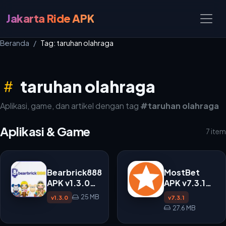
Jakarta Ride APK
Beranda
Tag: taruhan olahraga
taruhan olahraga
Aplikasi, game, dan artikel dengan tag
#taruhan olahraga
Aplikasi & Game
7 item
Bearbrick888
MostBet
APK v1.3.0
APK v7.3.1
untuk
untuk
25 MB
v1.3.0
v7.3.1
Android
Android
27.6 MB