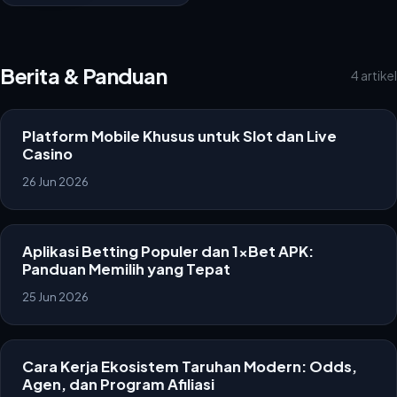
Berita & Panduan
4 artikel
Platform Mobile Khusus untuk Slot dan Live
Casino
26 Jun 2026
Aplikasi Betting Populer dan 1xBet APK:
Panduan Memilih yang Tepat
25 Jun 2026
Cara Kerja Ekosistem Taruhan Modern: Odds,
Agen, dan Program Afiliasi