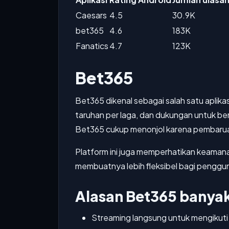
Caesars
4.5
30.9K
bet365
4.6
183K
Fanatics
4.7
123K
Bet365
Bet365 dikenal sebagai salah satu aplik
taruhan per laga, dan dukungan untuk ber
Bet365 cukup menonjol karena pembaruan
Platform ini juga memperhatikan keaman
membuatnya lebih fleksibel bagi penggun
Alasan Bet365 banyak 
Streaming langsung untuk mengikuti