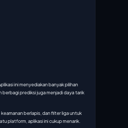
plikasi ini menyediakan banyak pilihan
an berbagi prediksi juga menjadi daya tarik
amanan berlapis, dan filter liga untuk
 platform, aplikasi ini cukup menarik.