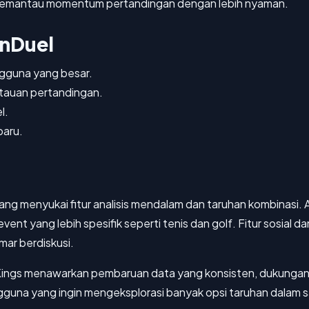
mantau momentum pertandingan dengan lebih nyaman.
nDuel
ngguna yang besar.
tauan pertandingan.
l.
baru.
ang menyukai fitur analisis mendalam dan taruhan kombinasi. A
event yang lebih spesifik seperti tenis dan golf. Fitur sosial d
mar berdiskusi.
ings menawarkan pembaruan data yang konsisten, dukungan ke
na yang ingin mengeksplorasi banyak opsi taruhan dalam satu