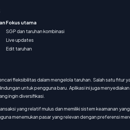
s
san
Fokus utama
SGP dan taruhan kombinasi
Live updates
Edit taruhan
i fleksibilitas dalam mengelola taruhan. Salah satu fitur 
ndungan untuk pengguna baru. Aplikasi ini juga menyediakan
 ingin diversifikasi.
saksi yang relatif mulus dan memiliki sistem keamanan yang m
guna menemukan pasar yang relevan dengan preferensi mer