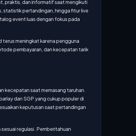
 praktis, dan informatif saat mengikuti
tatistik pertandingan, hingga fitur live
talog event luas dengan fokus pada
roid terus meningkat karena pengguna
metode pembayaran, dan kecepatan tarik
kan kecepatan saat memasang taruhan.
 parlay dan SGP yang cukup populer di
yesuaikan keputusan saat pertandingan
 sesuai regulasi. Pemberitahuan