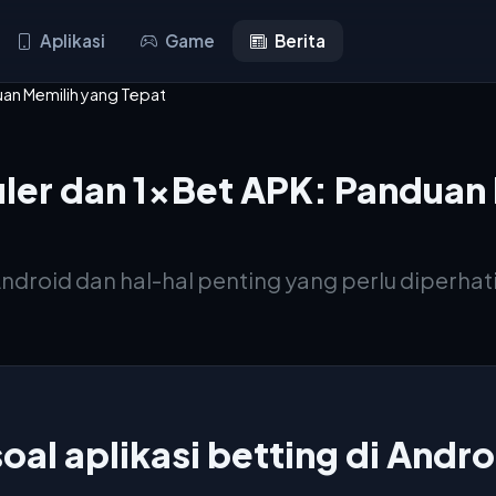
Aplikasi
Game
Berita
uan Memilih yang Tepat
uler dan 1xBet APK: Panduan
 Android dan hal-hal penting yang perlu diperha
l aplikasi betting di Andro