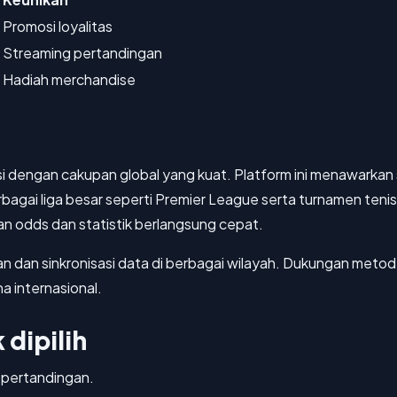
Promosi loyalitas
Streaming pertandingan
Hadiah merchandise
asi dengan cakupan global yang kuat. Platform ini menawarka
bagai liga besar seperti Premier League serta turnamen tenis
 odds dan statistik berlangsung cepat.
an dan sinkronisasi data di berbagai wilayah. Dukungan me
a internasional.
dipilih
 pertandingan.