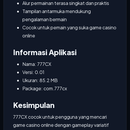
Alur permainan terasa singkat dan praktis
Tampilan antarmuka mendukung
pengalaman bermain
Cocok untuk pemain yang suka game casino
online
Informasi Aplikasi
Nama: 777CX
Versi: 0.01
Ukuran: 85.2 MB
Package: com.777cx
Kesimpulan
777CX cocok untuk pengguna yang mencari
game casino online dengan gameplay variatif