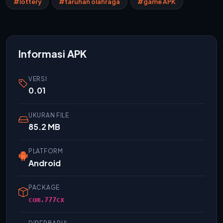
#lottery
#taruhan olahraga
#game APK
Informasi APK
VERSI
0.01
UKURAN FILE
85.2 MB
PLATFORM
Android
PACKAGE
com.777cx