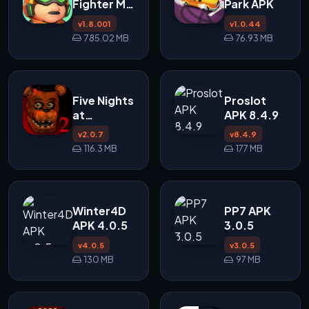
Fighter M
Park APK
APK
v1.8.001
v1.0.44
785.02 MB
76.93 MB
Five Nights
Proslot
at
APK 8.4.9
Freddy's 2
v2.0.7
v8.4.9
APK
116.3 MB
177 MB
Winter4D
PP7 APK
APK 4.0.5
3.0.5
v4.0.5
v3.0.5
130 MB
97 MB