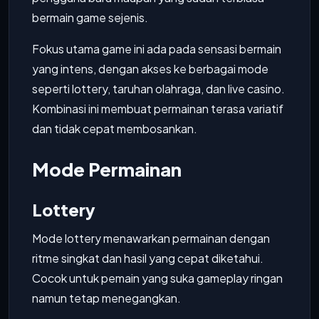
bermain game sejenis.
Fokus utama game ini ada pada sensasi bermain
yang intens, dengan akses ke berbagai mode
seperti lottery, taruhan olahraga, dan live casino.
Kombinasi ini membuat permainan terasa variatif
dan tidak cepat membosankan.
Mode Permainan
Lottery
Mode lottery menawarkan permainan dengan
ritme singkat dan hasil yang cepat diketahui.
Cocok untuk pemain yang suka gameplay ringan
namun tetap menegangkan.