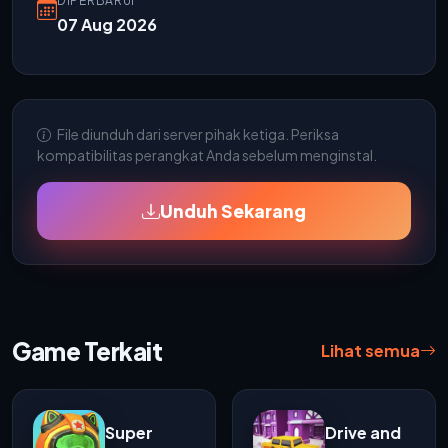
DIPERBARUI
07 Aug 2026
File diunduh dari server pihak ketiga. Periksa
kompatibilitas perangkat Anda sebelum menginstal.
Unduh Sekarang
Game Terkait
Lihat semua
Super
Drive and