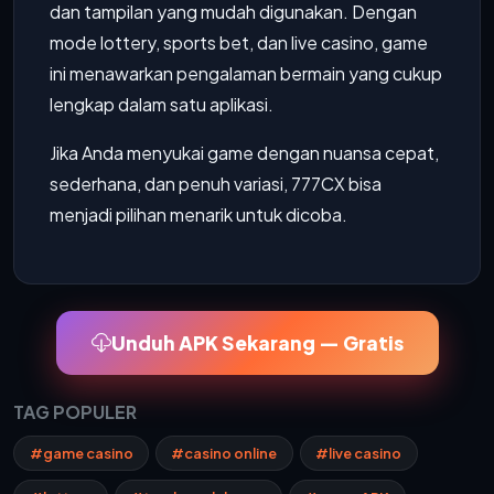
dan tampilan yang mudah digunakan. Dengan
mode lottery, sports bet, dan live casino, game
ini menawarkan pengalaman bermain yang cukup
lengkap dalam satu aplikasi.
Jika Anda menyukai game dengan nuansa cepat,
sederhana, dan penuh variasi, 777CX bisa
menjadi pilihan menarik untuk dicoba.
Unduh APK Sekarang — Gratis
TAG POPULER
#game casino
#casino online
#live casino