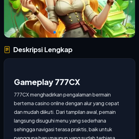
Deskripsi Lengkap
Gameplay 777CX
777CX menghadirkan pengalaman bermain
bertema casino online dengan alur yang cepat
dan mudah diikuti. Dari tampilan awal, pemain
langsung disuguhi menu yang sederhana
sehingga navigasi terasa praktis, baik untuk
pengguna baru maupun yang sudah terbiasa