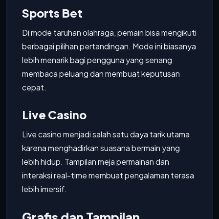
Sports Bet
Di mode taruhan olahraga, pemain bisa mengikuti
berbagai pilihan pertandingan. Mode ini biasanya
lebih menarik bagi pengguna yang senang
membaca peluang dan membuat keputusan
cepat.
Live Casino
Live casino menjadi salah satu daya tarik utama
karena menghadirkan suasana bermain yang
lebih hidup. Tampilan meja permainan dan
interaksi real-time membuat pengalaman terasa
lebih imersif.
Grafis dan Tampilan