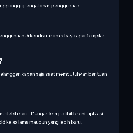
 mengganggu pengalaman penggunaan.
ggunaan di kondisi minim cahaya agar tampilan
7
elanggan kapan saja saat membutuhkan bantuan
lebih baru. Dengan kompatibilitas ini, aplikasi
id kelas lama maupun yang lebih baru.