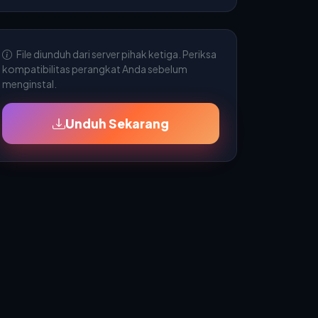
File diunduh dari server pihak ketiga. Periksa
kompatibilitas perangkat Anda sebelum
menginstal.
Unduh Sekarang