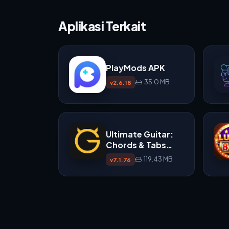
Aplikasi Terkait
PlayMods APK
35.0 MB
v2.6.18
Ultimate Guitar:
Chords & Tabs
APK
119.43 MB
v7.1.76