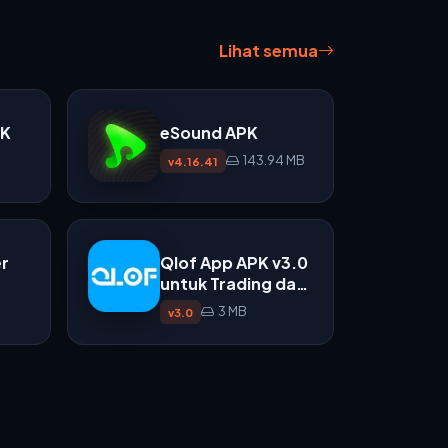
Lihat semua
PK
eSound APK
143.94 MB
v4.16.41
er
Qlof App APK v3.0
untuk Trading dan
Investasi Mudah
3 MB
v3.0