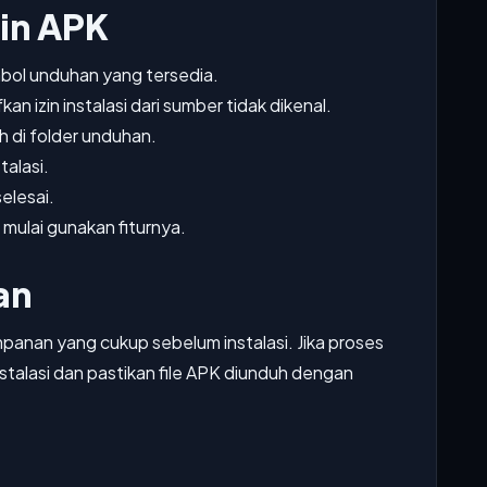
in APK
mbol unduhan yang tersedia.
an izin instalasi dari sumber tidak dikenal.
 di folder unduhan.
talasi.
selesai.
 mulai gunakan fiturnya.
an
panan yang cukup sebelum instalasi. Jika proses
nstalasi dan pastikan file APK diunduh dengan