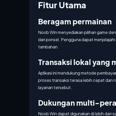
Fitur Utama
Beragam permainan
Noob Win menyediakan pilihan game deng
dari ponsel. Pengguna dapat menjelajahi
tambahan.
Transaksi lokal yang
Aplikasi ini mendukung metode pembayara
proses transaksi terasa lebih cepat da
layanan tersebut.
Dukungan multi-per
Noob Win dapat digunakan di lebih dari