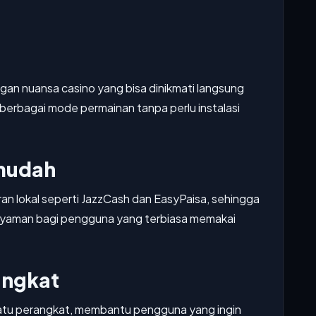
an nuansa casino yang bisa dinikmati langsung
 berbagai mode permainan tanpa perlu instalasi
 mudah
n lokal seperti JazzCash dan EasyPaisa, sehingga
n nyaman bagi pengguna yang terbiasa memakai
angkat
 satu perangkat, membantu pengguna yang ingin