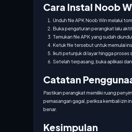
Cara Instal Noob W
Unduh file APK Noob Win melalui to
Buka pengaturan perangkat lalu aktifk
Temukan file APK yang sudah diunduh
Ketuk file tersebut untuk memulai ins
Ikuti petunjuk di layar hingga proses 
Setelah terpasang, buka aplikasi dan
Catatan Pengguna
Pastikan perangkat memiliki ruang penyim
pemasangan gagal, periksa kembali izin i
benar.
Kesimpulan