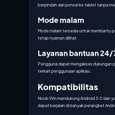
berpindah dari ponsel ke tablet tanpa
Mode malam
Mode malam tersedia untuk membantu pen
tetap nyaman dilihat.
Layanan bantuan 24/
Pengguna dapat mengakses dukungan p
terkait penggunaan aplikasi.
Kompatibilitas
Noob Win mendukung Android 5.0 dan yang 
dapat berjalan di banyak perangkat Andro