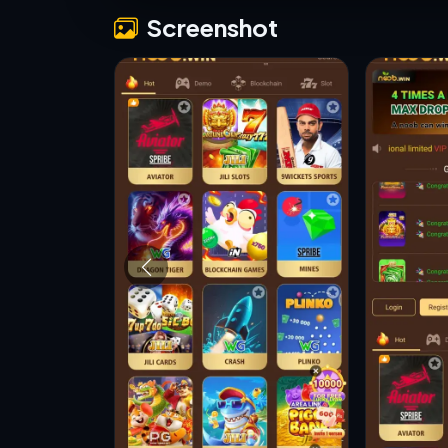
Screenshot