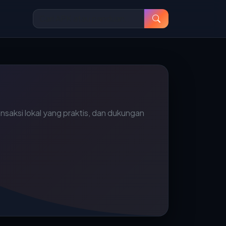
nsaksi lokal yang praktis, dan dukungan