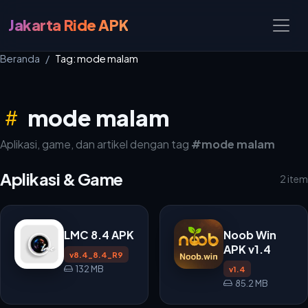
Jakarta Ride APK
Beranda
Tag: mode malam
mode malam
Aplikasi, game, dan artikel dengan tag
#mode malam
Aplikasi & Game
2 item
LMC 8.4 APK
Noob Win
APK v1.4
v8.4_8.4_R9
132 MB
v1.4
85.2 MB