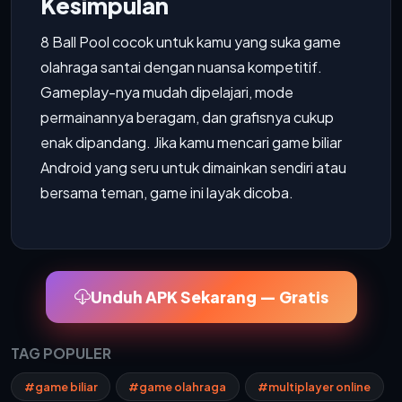
Kesimpulan
8 Ball Pool cocok untuk kamu yang suka game
olahraga santai dengan nuansa kompetitif.
Gameplay-nya mudah dipelajari, mode
permainannya beragam, dan grafisnya cukup
enak dipandang. Jika kamu mencari game biliar
Android yang seru untuk dimainkan sendiri atau
bersama teman, game ini layak dicoba.
Unduh APK Sekarang — Gratis
TAG POPULER
#game biliar
#game olahraga
#multiplayer online