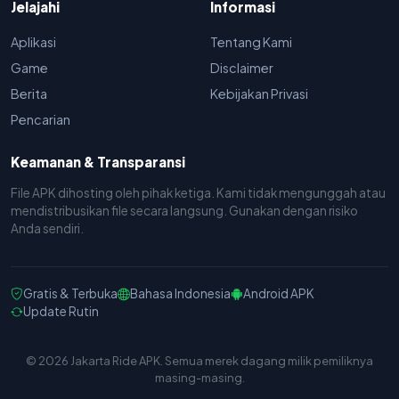
Jelajahi
Informasi
Aplikasi
Tentang Kami
Game
Disclaimer
Berita
Kebijakan Privasi
Pencarian
Keamanan & Transparansi
File APK dihosting oleh pihak ketiga. Kami tidak mengunggah atau
mendistribusikan file secara langsung. Gunakan dengan risiko
Anda sendiri.
Gratis & Terbuka
Bahasa Indonesia
Android APK
Update Rutin
© 2026 Jakarta Ride APK. Semua merek dagang milik pemiliknya
masing-masing.