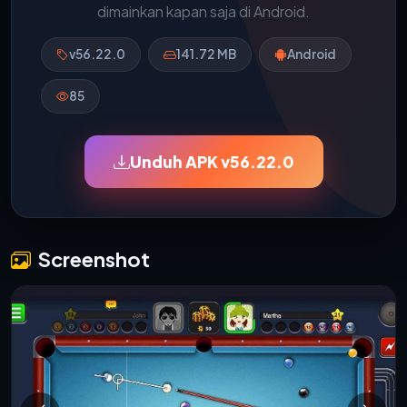
dimainkan kapan saja di Android.
v56.22.0
141.72 MB
Android
85
Unduh APK v56.22.0
Screenshot