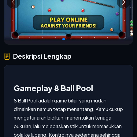
Deskripsi Lengkap
Gameplay 8 Ball Pool
8 Ball Pool adalah game biliar yang mudah
dimainkan namun tetap menantang. Kamu cukup
mengatur arah bidikan, menentukan tenaga
pukulan, lalu melepaskan stik untuk memasukkan
bola ke lubang. Kontrolnya sederhana sehingga