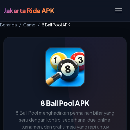
Jakarta Ride APK
Beranda
Game
8 Ball Pool APK
8 Ball Pool APK
8 Ball Pool menghadirkan permainan biliar yang
seru dengan kontrol sederhana, duel online,
turnamen, dan grafis meja yang rapi untuk