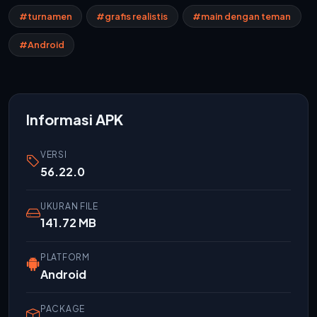
#turnamen
#grafis realistis
#main dengan teman
#Android
Informasi APK
VERSI
56.22.0
UKURAN FILE
141.72 MB
PLATFORM
Android
PACKAGE