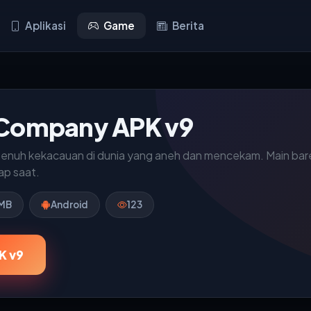
Aplikasi
Game
Berita
 Company APK v9
enuh kekacauan di dunia yang aneh dan mencekam. Main bareng 
ap saat.
MB
Android
123
K v9