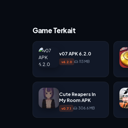
Game Terkait
v07 APK 6.2.0
113 MB
v6.2.0
Cute Reapers In
My Room APK
306.6 MB
v0.7.1