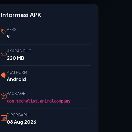
Informasi APK
VERSI
9
UKURAN FILE
220 MB
PLATFORM
Android
PACKAGE
com.techylist.animalcompany
DIPERBARUI
08 Aug 2026