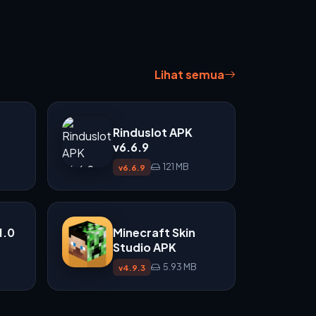
Lihat semua
Rinduslot APK
v6.6.9
121 MB
v6.6.9
1.0
Minecraft Skin
Studio APK
5.93 MB
v4.9.3