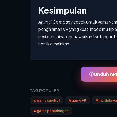
Kesimpulan
Animal Company
cocok untuk kamu yang
pengalaman VR yang kuat, mode multiplay
sesi permainan menawarkan tantangan ba
untuk dimainkan.
Unduh APK
TAG POPULER
#game survival
#game VR
#multiplaye
#game petualangan