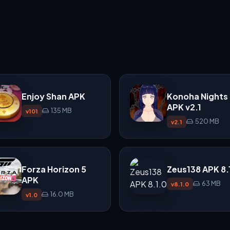
Enjoy Shan APK
Konoha Nights
APK v2.1
135 MB
v101
520 MB
v2.1
Forza Horizon 5
Zeus138 APK 8.
APK
63 MB
v8.1.0
16.0 MB
v1.0