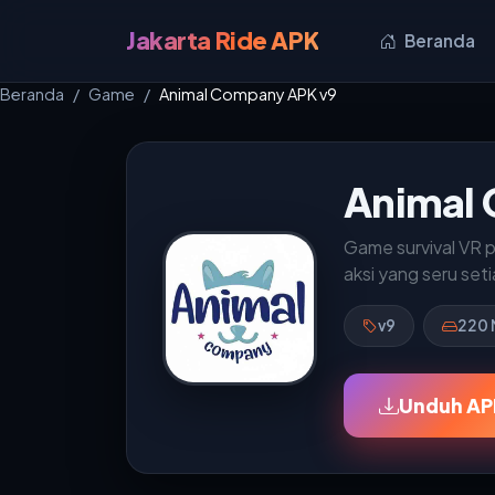
Jakarta Ride APK
Beranda
Beranda
Game
Animal Company APK v9
Animal
Game survival VR p
aksi yang seru seti
v9
220 
Unduh AP