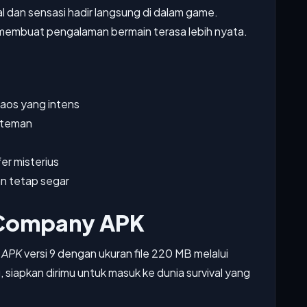
dan sensasi hadir langsung di dalam game.
g membuat pengalaman bermain terasa lebih nyata.
aos yang intens
 teman
er misterius
n tetap segar
 Company APK
 APK
versi 9 dengan ukuran file 220 MB melalui
 siapkan dirimu untuk masuk ke dunia survival yang