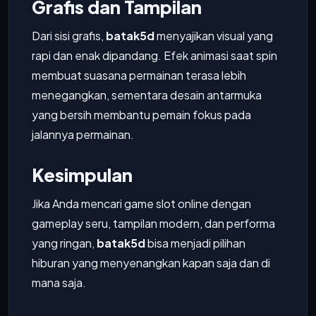
Grafis dan Tampilan
Dari sisi grafis,
batak5d
menyajikan visual yang
rapi dan enak dipandang. Efek animasi saat spin
membuat suasana permainan terasa lebih
menegangkan, sementara desain antarmuka
yang bersih membantu pemain fokus pada
jalannya permainan.
Kesimpulan
Jika Anda mencari game slot online dengan
gameplay seru, tampilan modern, dan performa
yang ringan,
batak5d
bisa menjadi pilihan
hiburan yang menyenangkan kapan saja dan di
mana saja.