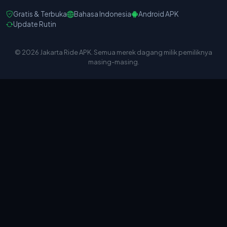
Gratis & Terbuka
Bahasa Indonesia
Android APK
Update Rutin
© 2026 Jakarta Ride APK. Semua merek dagang milik pemiliknya
masing-masing.