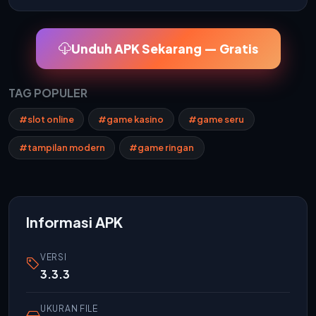
Unduh APK Sekarang — Gratis
TAG POPULER
#slot online
#game kasino
#game seru
#tampilan modern
#game ringan
Informasi APK
VERSI
3.3.3
UKURAN FILE