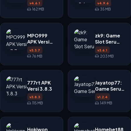
v4.6.1
v4.9.6
162 MB
35 MB
MPO999
zk9: Game
APK Versi
Slot Seru
3.3.7
dengan
v3.3.7
v3.6.1
Animasi
76 MB
203 MB
Halus dan
Bonus
Harian
777rt APK
Jayatop77:
Versi 3.8.3
Game Seru
dengan
v3.8.3
v1.2.4
Gameplay
115 MB
149 MB
Cepat dan
Grafis
Modern
Hokiwon
Homebet88