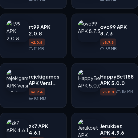
rt99 APK
ovo99 APK
2.0.8
8.7.3
v2.0.8
v8.7.3
111 MB
69 MB
rejekigames
HappyBet188
APK Versi
APK 5.0.0
6.7.4
118 MB
v6.7.4
v5.0.0
101 MB
zk7 APK
Jerukbet
4.6.1
APK 4.9.6