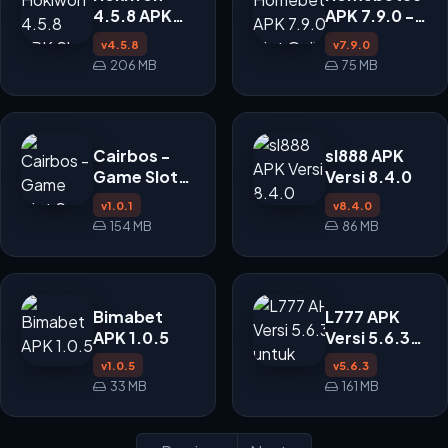
4.5.8 APK
APK 7.9.0 -
Slot Online
Slot Online
v4.5.8
v7.9.0
Seru dan
Seru,
206 MB
75 MB
Cepat
Cepat, dan
Penuh
Bonus
Cairbos -
sl888 APK
Game Slot
Versi 8.4.0
Seru dengan
v1.0.1
v8.4.0
Spin Cepat
154 MB
86 MB
dan Bonus
Harian
Bimabet
L777 APK
APK 1.0.5
Versi 5.6.3
untuk
v1.0.5
v5.6.3
Pengalaman
33 MB
161 MB
Main yang
Seru