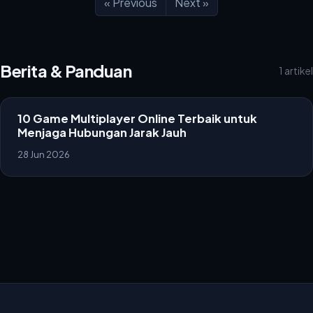
« Previous
Next »
Berita & Panduan
1 artikel
10 Game Multiplayer Online Terbaik untuk
Menjaga Hubungan Jarak Jauh
28 Jun 2026