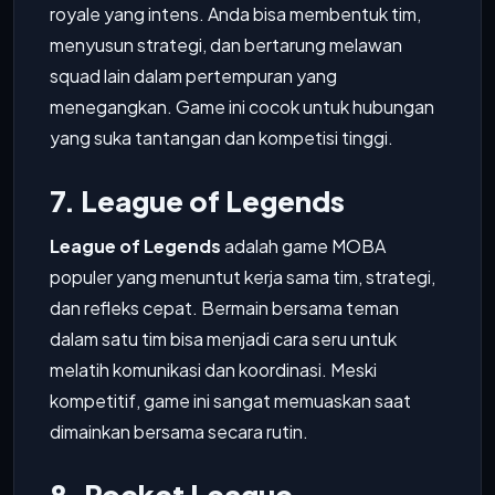
royale yang intens. Anda bisa membentuk tim,
menyusun strategi, dan bertarung melawan
squad lain dalam pertempuran yang
menegangkan. Game ini cocok untuk hubungan
yang suka tantangan dan kompetisi tinggi.
7. League of Legends
League of Legends
adalah game MOBA
populer yang menuntut kerja sama tim, strategi,
dan refleks cepat. Bermain bersama teman
dalam satu tim bisa menjadi cara seru untuk
melatih komunikasi dan koordinasi. Meski
kompetitif, game ini sangat memuaskan saat
dimainkan bersama secara rutin.