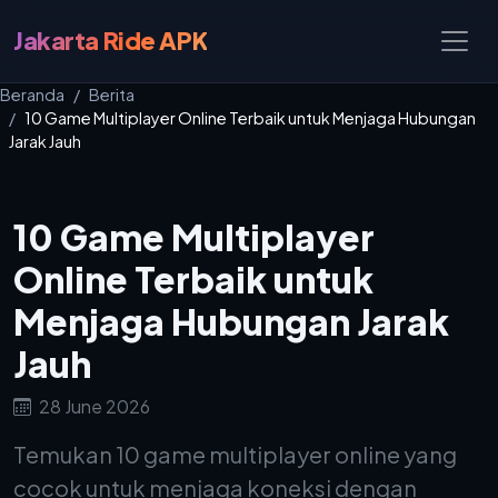
Jakarta Ride APK
Beranda
Berita
10 Game Multiplayer Online Terbaik untuk Menjaga Hubungan
Jarak Jauh
10 Game Multiplayer
Online Terbaik untuk
Menjaga Hubungan Jarak
Jauh
28 June 2026
Temukan 10 game multiplayer online yang
cocok untuk menjaga koneksi dengan