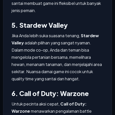
santai membuat game ini fleksibel untuk banyak
jenis pemain.
5. Stardew Valley
Jika Anda lebih suka suasana tenang,
Stardew
Valley
adalah pilihan yang sangat nyaman.
Dalam mode co-op, Anda dan teman bisa
mengelola pertanian bersama, memelihara
hewan, menanam tanaman, dan menjelajahi area
sekitar. Nuansa damai game ini cocok untuk
quality time yang santai dan hangat.
6. Call of Duty: Warzone
Untuk pecinta aksi cepat,
Call of Duty:
Warzone
menawarkan pengalaman battle