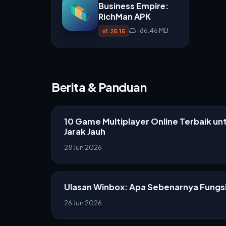
Business Empire:
RichMan APK
186.46 MB
v1.25.15
Berita & Panduan
10 Game Multiplayer Online Terbaik u
Jarak Jauh
28 Jun 2026
Ulasan Winbox: Apa Sebenarnya Fungsi A
26 Jun 2026