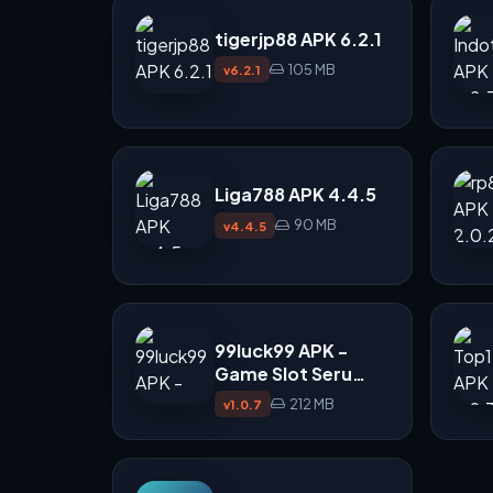
tigerjp88 APK 6.2.1
105 MB
v6.2.1
Liga788 APK 4.4.5
90 MB
v4.4.5
99luck99 APK -
Game Slot Seru
dengan Grafis
212 MB
v1.0.7
Modern