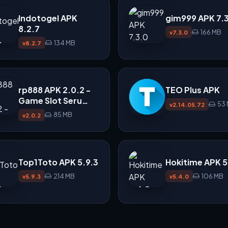
Indotogel APK
gim999 APK 7.
8.2.7
166 MB
v7.3.0
134 MB
v8.2.7
rp888 APK 2.0.2 -
TEO Plus APK
Game Slot Seru
53
v2.14.05.72
dengan Tampilan
85 MB
v2.0.2
Modern
Top1Toto APK 5.9.3
Hokitime APK 5
214 MB
106 MB
v5.9.3
v5.4.0