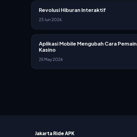
Revolusi Hiburan Interaktif
23 Jun 2026
Aplikasi Mobile Mengubah Cara Pema
Kasino
25 May 2026
Jakarta Ride APK