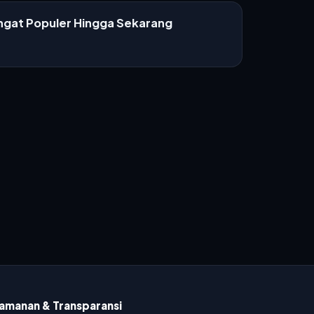
angat Populer Hingga Sekarang
amanan & Transparansi