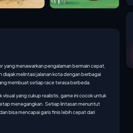
or yang menawarkan pengalaman bermain cepat,
n diajak melintasi jalanan kota dengan berbagai
k yang membuat setiap race terasa berbeda.
 visual yang cukup realistis, game ini cocok untuk
tetap menegangkan. Setiap lintasan menuntut
dan bisa mencapai garis finis lebih cepat dari