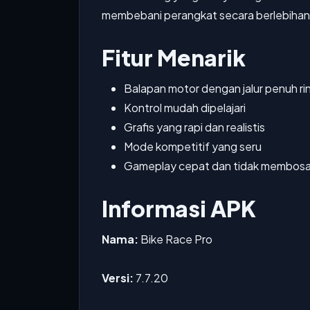
membebani perangkat secara berlebihan
Fitur Menarik
Balapan motor dengan jalur penuh r
Kontrol mudah dipelajari
Grafis yang rapi dan realistis
Mode kompetitif yang seru
Gameplay cepat dan tidak membos
Informasi APK
Nama:
Bike Race Pro
Versi:
7.7.20