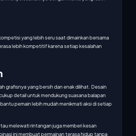
ompetisi yang lebih seru saat dimainkan bersama
rasa lebih kompetitif karena setiap kesalahan
n
ah grafisnya yang bersih dan enak dilihat. Desain
t cukup detail untuk mendukung suasana balapan
bantu pemain lebih mudah menikmati aksi di setiap
 atau melewati rintangan juga memberi kesan
nasi ini membuat permainan terasa hidup tanpa