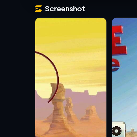
Screenshot