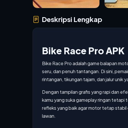
Deskripsi Lengkap
Bike Race Pro APK
Bike Race Pro adalah game balapan mot
seru, dan penuh tantangan. Di sini, pemai
rintangan, tikungan tajam, dan jalur uni
Dengan tampilan grafis yang rapi dan efek
kamu yang suka gameplay ringan tetapi 
refleks yang baik agar motor tetap stabil 
lawan.