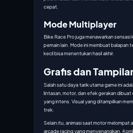
cepat.
Mode Multiplayer
Bike Race Pro juga menawarkan sensasi k
pemain lain. Mode ini membuat balapan te
kecil bisa menentukan hasil akhir.
Grafis dan Tampila
Salah satu daya tarik utama game ini adal
lintasan, motor, dan efek gerakan dibua
yang intens. Visual yang ditampilkan mem
trek.
Selain itu, animasi saat motor melompat
arcade racing yang menyenangkan. Kombi