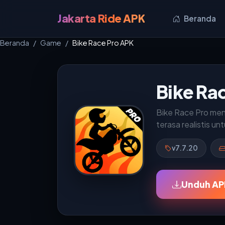
Jakarta Ride APK
Beranda
Beranda
Game
Bike Race Pro APK
Bike Ra
Bike Race Pro meng
terasa realistis un
v7.7.20
Unduh AP