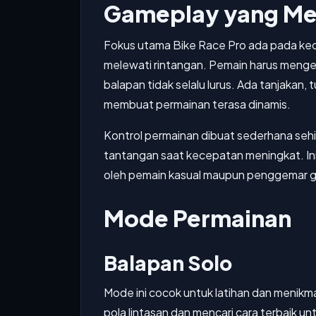
Gameplay yang M
Fokus utama Bike Race Pro ada pada ke
melewati rintangan. Pemain harus menge
balapan tidak selalu lurus. Ada tanjakan
membuat permainan terasa dinamis.
Kontrol permainan dibuat sederhana seh
tantangan saat kecepatan meningkat. In
oleh pemain kasual maupun penggemar g
Mode Permainan
Balapan Solo
Mode ini cocok untuk latihan dan menikma
pola lintasan dan mencari cara terbaik 