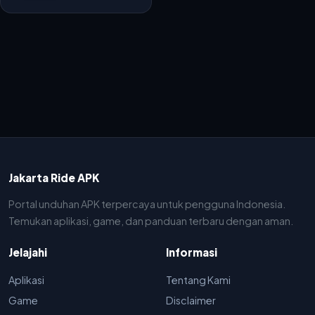
Jakarta Ride APK
Portal unduhan APK terpercaya untuk pengguna Indonesia.
Temukan aplikasi, game, dan panduan terbaru dengan aman.
Jelajahi
Informasi
Aplikasi
Tentang Kami
Game
Disclaimer