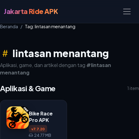
Jakarta Ride APK
Beranda
Tag: lintasan menantang
lintasan menantang
Aplikasi, game, dan artikel dengan tag
#lintasan
menantang
Aplikasi & Game
1 item
Bike Race
Pro APK
v7.7.20
24.77 MB