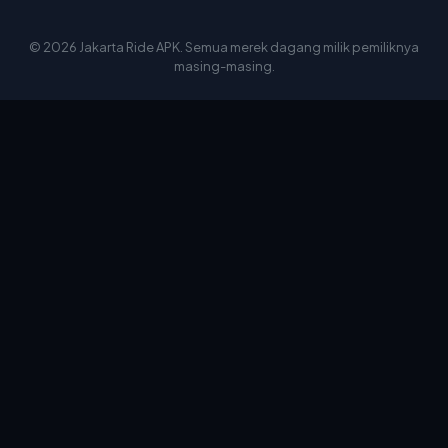
© 2026 Jakarta Ride APK. Semua merek dagang milik pemiliknya
masing-masing.