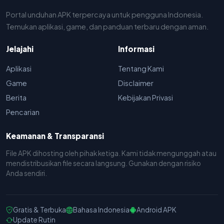
Portal unduhan APK terpercaya untuk pengguna Indonesia.
Temukan aplikasi, game, dan panduan terbaru dengan aman.
Jelajahi
Informasi
Aplikasi
Tentang Kami
Game
Disclaimer
Berita
Kebijakan Privasi
Pencarian
Keamanan & Transparansi
File APK dihosting oleh pihak ketiga. Kami tidak mengunggah atau
mendistribusikan file secara langsung. Gunakan dengan risiko
Anda sendiri.
Gratis & Terbuka
Bahasa Indonesia
Android APK
Update Rutin