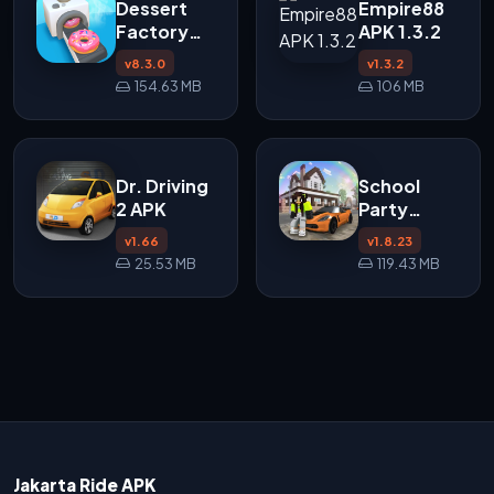
Dessert
Empire88
Factory
APK 1.3.2
Idle APK
v8.3.0
v1.3.2
154.63 MB
106 MB
Dr. Driving
School
2 APK
Party
Craft APK
v1.66
v1.8.23
25.53 MB
119.43 MB
Jakarta Ride APK