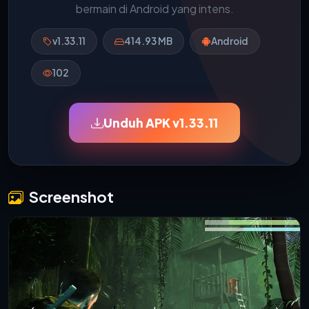
bermain di Android yang intens.
v1.33.11
414.93 MB
Android
102
Unduh APK v1.33.11
Screenshot