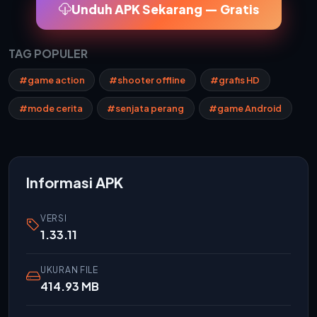
Unduh APK Sekarang — Gratis
TAG POPULER
#game action
#shooter offline
#grafis HD
#mode cerita
#senjata perang
#game Android
Informasi APK
VERSI
1.33.11
UKURAN FILE
414.93 MB