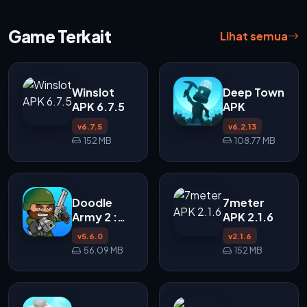
Game Terkait
Lihat semua
Winslot
Deep Town
APK 6.7.5
APK
v6.7.5
v6.2.13
152 MB
108.77 MB
Doodle
7meter
Army 2 :
APK 2.1.6
Mini Militia
v5.6.0
v2.1.6
APK
56.09 MB
152 MB