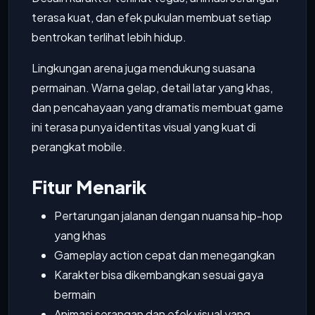
terasa kuat, dan efek pukulan membuat setiap
bentrokan terlihat lebih hidup.
Lingkungan arena juga mendukung suasana
permainan. Warna gelap, detail latar yang khas,
dan pencahayaan yang dramatis membuat game
ini terasa punya identitas visual yang kuat di
perangkat mobile.
Fitur Menarik
Pertarungan jalanan dengan nuansa hip-hop
yang khas
Gameplay action cepat dan menegangkan
Karakter bisa dikembangkan sesuai gaya
bermain
Animasi serangan dan efek visual yang