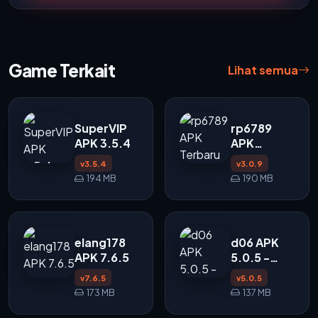
Game Terkait
Lihat semua
SuperVIP
rp6789
APK 3.5.4
APK
Terbaru
v3.5.4
v3.0.9
3.0.9
194 MB
190 MB
elang178
d06 APK
APK 7.6.5
5.0.5 -
Game Slot
v7.6.5
v5.0.5
Seru
173 MB
137 MB
dengan
Bonus