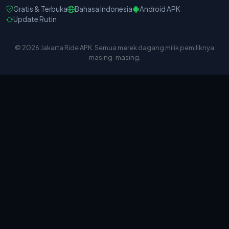
Gratis & Terbuka
Bahasa Indonesia
Android APK
Update Rutin
© 2026 Jakarta Ride APK. Semua merek dagang milik pemiliknya
masing-masing.