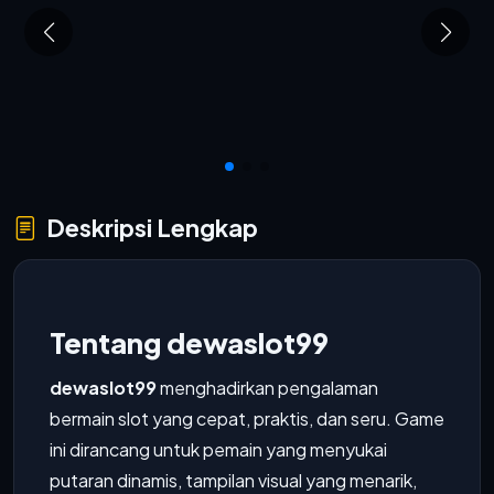
Deskripsi Lengkap
Tentang dewaslot99
dewaslot99
menghadirkan pengalaman
bermain slot yang cepat, praktis, dan seru. Game
ini dirancang untuk pemain yang menyukai
putaran dinamis, tampilan visual yang menarik,