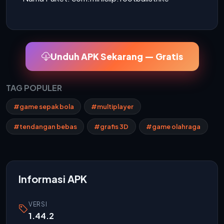
Unduh APK Sekarang — Gratis
TAG POPULER
#game sepak bola
#multiplayer
#tendangan bebas
#grafis 3D
#game olahraga
Informasi APK
VERSI
1.44.2