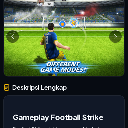
Deskripsi Lengkap
Gameplay Football Strike