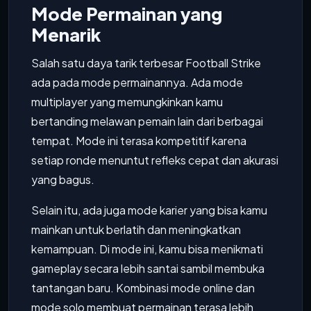
Mode Permainan yang
Menarik
Salah satu daya tarik terbesar Football Strike
ada pada mode permainannya. Ada mode
multiplayer yang memungkinkan kamu
bertanding melawan pemain lain dari berbagai
tempat. Mode ini terasa kompetitif karena
setiap ronde menuntut refleks cepat dan akurasi
yang bagus.
Selain itu, ada juga mode karier yang bisa kamu
mainkan untuk berlatih dan meningkatkan
kemampuan. Di mode ini, kamu bisa menikmati
gameplay secara lebih santai sambil membuka
tantangan baru. Kombinasi mode online dan
mode solo membuat permainan terasa lebih