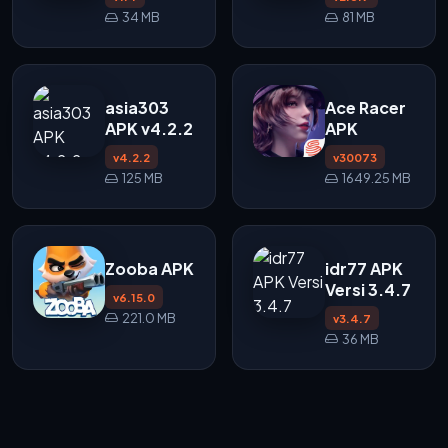
1.4
34 MB
81 MB
asia303
Ace Racer
APK v4.2.2
APK
v4.2.2
v30073
125 MB
1649.25 MB
Zooba APK
idr77 APK
Versi 3.4.7
v6.15.0
221.0 MB
v3.4.7
36 MB