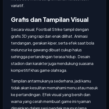
variatif.
Grafis dan Tampilan Visual
Secara visual, Football Strike tampil dengan
grafis 3D yang rapi dan enak dilihat. Animasi
tendangan, gerakan kiper, serta efek saat bola
meluncur ke gawang dibuat cukup halus
sehingga pertandingan terasa hidup. Desain
stadion dan karakter juga mendukung suasana
kompetitif khas game olahraga.
Tampilan antarmukanya sederhana, jadi kamu
tidak akan kesulitan memahami menu atau masuk
ke pertandingan. Efek visual yang bersih dan
warna yang cerah membuat game ini nyaman
dimainkan dalam sesi pendek maupun lama.