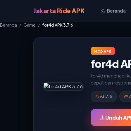
Jakarta Ride APK
Beranda
Beranda
Game
for4d APK 3.7.6
MOD APK
for4d A
for4d menghadirkan
cepat dan respons
v3.7.6
2
Unduh APK