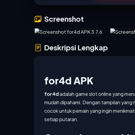
Screenshot
Deskripsi Lengkap
for4d APK
for4d
adalah game slot online yang men
mudah dipahami. Dengan tampilan yang me
cocok untuk pemain yang ingin menikmat
setiap putaran.