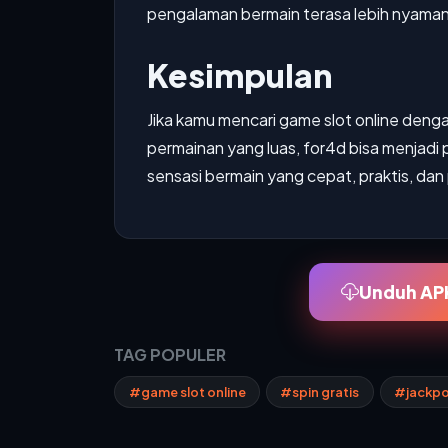
pengalaman bermain terasa lebih nyama
Kesimpulan
Jika kamu mencari game slot online dengan
permainan yang luas, for4d bisa menjadi 
sensasi bermain yang cepat, praktis, da
Unduh APK
TAG POPULER
#game slot online
#spin gratis
#jackpo