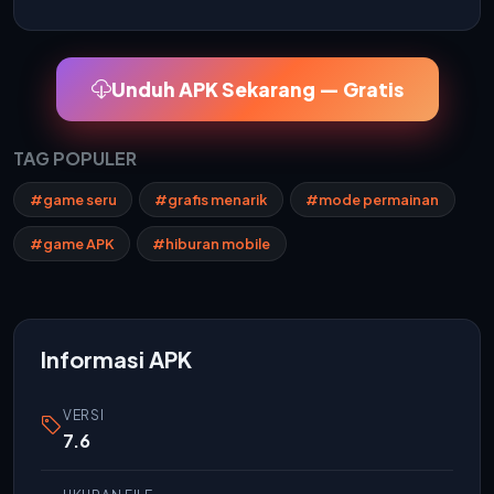
Unduh APK Sekarang — Gratis
TAG POPULER
#game seru
#grafis menarik
#mode permainan
#game APK
#hiburan mobile
Informasi APK
VERSI
7.6