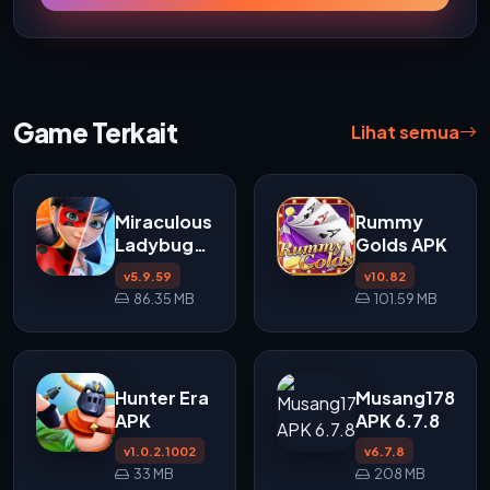
Game Terkait
Lihat semua
Miraculous
Rummy
Ladybug
Golds APK
APK
v5.9.59
v10.82
86.35 MB
101.59 MB
Hunter Era
Musang178
APK
APK 6.7.8
v1.0.2.1002
v6.7.8
33 MB
208 MB