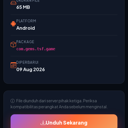
UKURAN FILE
65 MB
PLATFORM
Android
PACKAGE
com.gems.tsf.game
DIPERBARUI
09 Aug 2026
File diunduh dari server pihak ketiga. Periksa
kompatibilitas perangkat Anda sebelum menginstal.
Unduh Sekarang