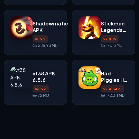
Shadowmatic
Stickman
APK
Legends
APK
v1.5.2
v7.0.15
285.93 MB
170.5 MB
vt38 APK
Bad
6.5.6
Piggies HD
APK
v6.5.6
v2.4.3471
72 MB
172.34 MB