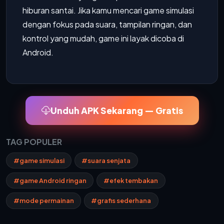
hiburan santai. Jika kamu mencari game simulasi
dengan fokus pada suara, tampilan ringan, dan
kontrol yang mudah, game ini layak dicoba di
Android.
Unduh APK Sekarang — Gratis
TAG POPULER
#game simulasi
#suara senjata
#game Android ringan
#efek tembakan
#mode permainan
#grafis sederhana