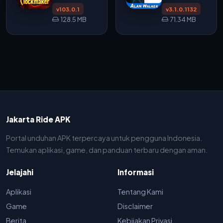
v103.0.1
v3.1.0.1132
128.5 MB
71.34 MB
Jakarta Ride APK
Portal unduhan APK terpercaya untuk pengguna Indonesia.
Temukan aplikasi, game, dan panduan terbaru dengan aman.
Jelajahi
Informasi
Aplikasi
Tentang Kami
Game
Disclaimer
Berita
Kebijakan Privasi