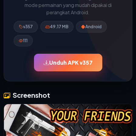
mode permainan yang mudah dipakai di
perangkat Android.
v357
49.17 MB
Android
111
Unduh APK v357
Screenshot