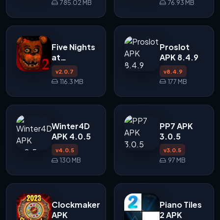
785.02 MB
76.93 MB
Five Nights
Proslot
at
APK 8.4.9
Freddy's 2
v2.0.7
v8.4.9
APK
116.3 MB
177 MB
Winter4D
PP7 APK
APK 4.0.5
3.0.5
v4.0.5
v3.0.5
130 MB
97 MB
Clockmaker
Piano Tiles
APK
2 APK