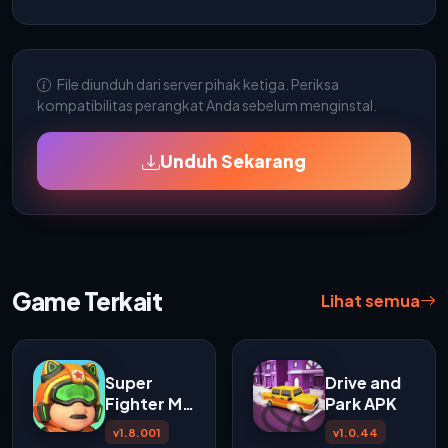
File diunduh dari server pihak ketiga. Periksa
kompatibilitas perangkat Anda sebelum menginstal.
Unduh Sekarang
Game Terkait
Lihat semua
Super
Drive and
Fighter M
Park APK
APK
v1.8.001
v1.0.44