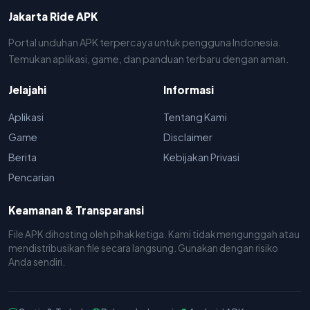
Jakarta Ride APK
Portal unduhan APK terpercaya untuk pengguna Indonesia.
Temukan aplikasi, game, dan panduan terbaru dengan aman.
Jelajahi
Informasi
Aplikasi
Tentang Kami
Game
Disclaimer
Berita
Kebijakan Privasi
Pencarian
Keamanan & Transparansi
File APK dihosting oleh pihak ketiga. Kami tidak mengunggah atau
mendistribusikan file secara langsung. Gunakan dengan risiko
Anda sendiri.