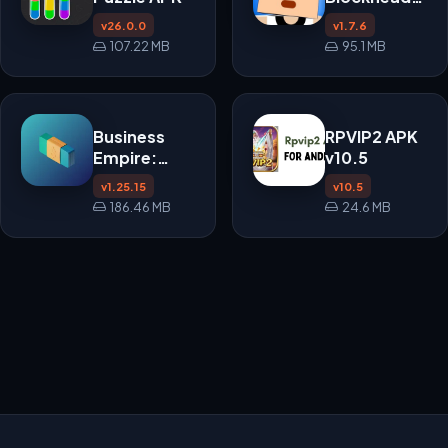
APK
v26.0.0
v1.7.6
107.22 MB
95.1 MB
Business
RPVIP2 APK
Empire:
v10.5
RichMan
v1.25.15
v10.5
APK
186.46 MB
24.6 MB