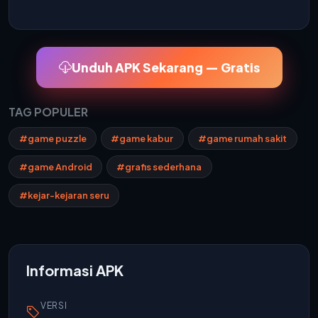
Unduh APK Sekarang — Gratis
TAG POPULER
#game puzzle
#game kabur
#game rumah sakit
#game Android
#grafis sederhana
#kejar-kejaran seru
Informasi APK
VERSI