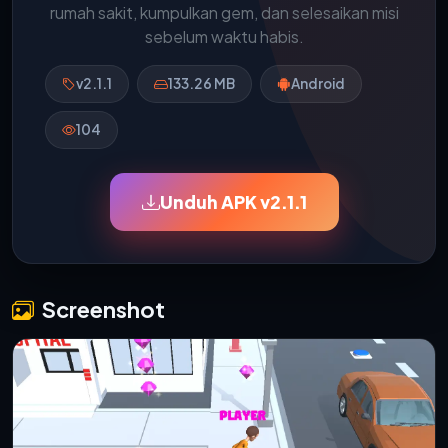
rumah sakit, kumpulkan gem, dan selesaikan misi
sebelum waktu habis.
v2.1.1
133.26 MB
Android
104
Unduh APK v2.1.1
Screenshot