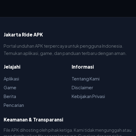
Jakarta Ride APK
Portal unduhan APK terpercaya untuk pengguna Indonesia.
Temukan aplikasi, game, dan panduan terbaru dengan aman.
Jelajahi
Informasi
Aplikasi
Tentang Kami
Game
Disclaimer
Berita
Kebijakan Privasi
Pencarian
Keamanan & Transparansi
File APK dihosting oleh pihak ketiga. Kami tidak mengunggah atau