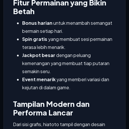
Fitur Permainan yang Bikin
Betah
Bonus harian
untuk menambah semangat
bermain setiap hari.
Spin gratis
yang membuat sesi permainan
terasa lebih menarik.
Jackpot besar
dengan peluang
kemenangan yang membuat tiap putaran
semakin seru.
Event menarik
yang memberi variasi dan
kejutan di dalam game.
Tampilan Modern dan
Performa Lancar
Dari sisi grafis, hiatoto tampil dengan desain