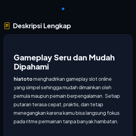
Deskripsi Lengkap
Gameplay Seru dan Mudah
Dipahami
hiatoto
menghadirkan gameplay slot online
yang simpel sehingga mudah dimainkan oleh
pemula maupun pemain berpengalaman. Setiap
putaran terasa cepat, praktis, dan tetap
menegangkan karena kamu bisa langsung fokus
pada ritme permainan tanpa banyak hambatan.