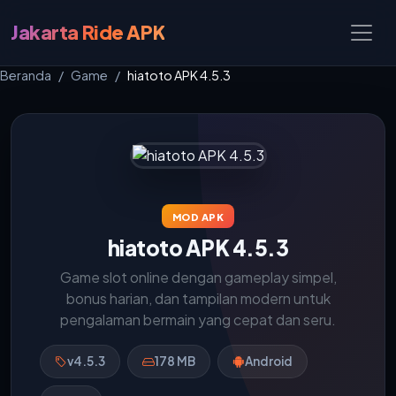
Jakarta Ride APK
Beranda
Game
hiatoto APK 4.5.3
MOD APK
hiatoto APK 4.5.3
Game slot online dengan gameplay simpel,
bonus harian, dan tampilan modern untuk
pengalaman bermain yang cepat dan seru.
v4.5.3
178 MB
Android