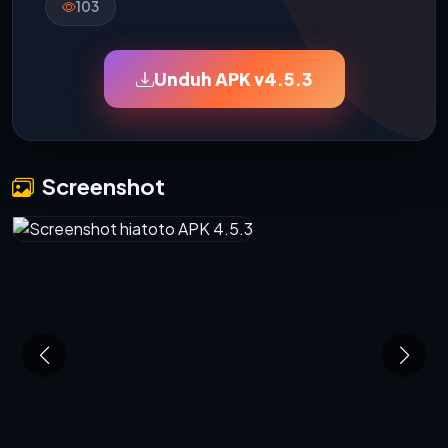
103
Unduh APK v4.5.3
Screenshot