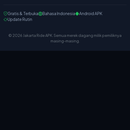
Gratis & Terbuka
Bahasa Indonesia
Android APK
Update Rutin
© 2026 Jakarta Ride APK. Semua merek dagang milik pemiliknya
masing-masing.