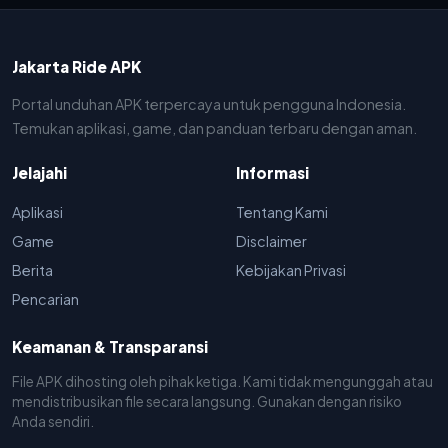
Jakarta Ride APK
Portal unduhan APK terpercaya untuk pengguna Indonesia.
Temukan aplikasi, game, dan panduan terbaru dengan aman.
Jelajahi
Informasi
Aplikasi
Tentang Kami
Game
Disclaimer
Berita
Kebijakan Privasi
Pencarian
Keamanan & Transparansi
File APK dihosting oleh pihak ketiga. Kami tidak mengunggah atau
mendistribusikan file secara langsung. Gunakan dengan risiko
Anda sendiri.