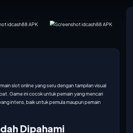
in slot online yang seru dengan tampilan visual
pat. Game ini cocok untuk pemain yang mencari
n yang intens, baik untuk pemula maupun pemain
dah Dipahami