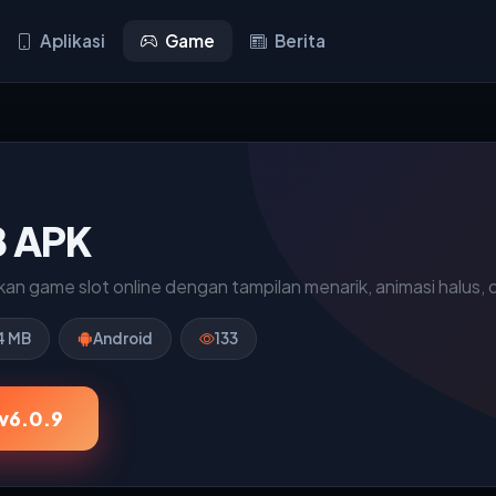
Aplikasi
Game
Berita
8 APK
an game slot online dengan tampilan menarik, animasi halus
4 MB
Android
133
v6.0.9