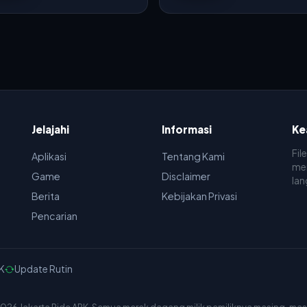
Cepat
Jelajahi
Informasi
Ke
Fil
Aplikasi
Tentang Kami
men
Game
Disclaimer
lan
Berita
Kebijakan Privasi
Pencarian
K
Update Rutin