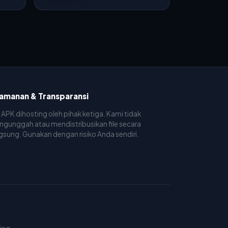
amanan & Transparansi
e APK dihosting oleh pihak ketiga. Kami tidak
gunggah atau mendistribusikan file secara
gsung. Gunakan dengan risiko Anda sendiri.