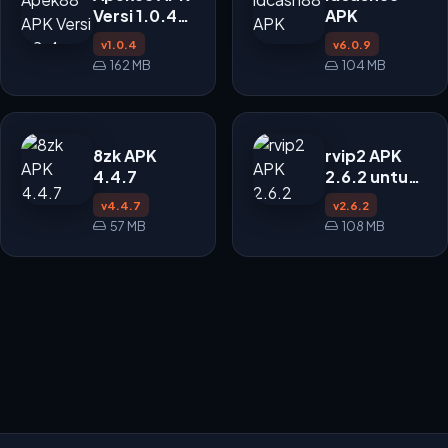
Versi 1.0.4
APK
untuk Game
v1.0.4
v6.0.9
Slot Online
162 MB
104 MB
Seru
8zk APK
rvip2 APK
4.4.7
2.6.2 untuk
Hiburan Slot
v4.4.7
v2.6.2
Seru
57 MB
108 MB