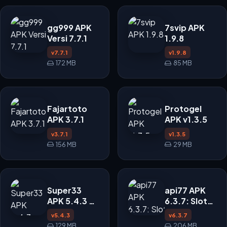
Menarik
gg999 APK
7svip APK
Versi 7.7.1
1.9.8
v7.7.1
v1.9.8
172 MB
85 MB
Fajartoto
Protogel
APK 3.7.1
APK v1.3.5
v3.7.1
v1.3.5
156 MB
29 MB
Super33
api77 APK
APK 5.4.3 -
6.3.7: Slot
Slot Seru,
Seru dengan
v5.4.3
v6.3.7
Cepat, dan
Gameplay
129 MB
206 MB