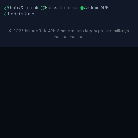
Gratis & Terbuka
Bahasa Indonesia
Android APK
Update Rutin
© 2026 Jakarta Ride APK. Semua merek dagang milik pemiliknya
masing-masing.