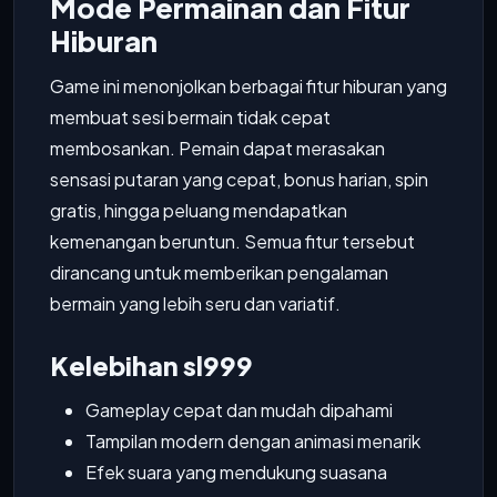
Mode Permainan dan Fitur
Hiburan
Game ini menonjolkan berbagai fitur hiburan yang
membuat sesi bermain tidak cepat
membosankan. Pemain dapat merasakan
sensasi putaran yang cepat, bonus harian, spin
gratis, hingga peluang mendapatkan
kemenangan beruntun. Semua fitur tersebut
dirancang untuk memberikan pengalaman
bermain yang lebih seru dan variatif.
Kelebihan sl999
Gameplay cepat dan mudah dipahami
Tampilan modern dengan animasi menarik
Efek suara yang mendukung suasana