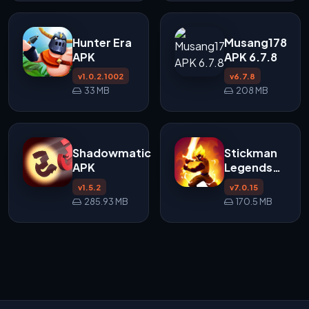
Hunter Era
Musang178
APK
APK 6.7.8
v1.0.2.1002
v6.7.8
33 MB
208 MB
Shadowmatic
Stickman
APK
Legends
APK
v1.5.2
v7.0.15
285.93 MB
170.5 MB