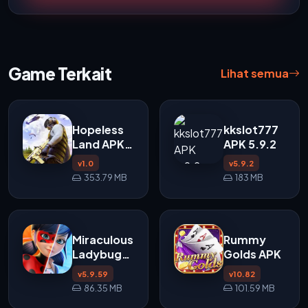
Game Terkait
Lihat semua
Hopeless
kkslot777
Land APK
APK 5.9.2
v1.0
v1.0
v5.9.2
353.79 MB
183 MB
Miraculous
Rummy
Ladybug
Golds APK
APK
v5.9.59
v10.82
86.35 MB
101.59 MB