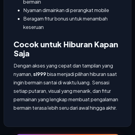
bermain
Nyaman dimainkan di perangkat mobile
Beragam fitur bonus untuk menambah
keseruan
Cocok untuk Hiburan Kapan
Saja
Dengan akses yang cepat dan tampilan yang
nyaman,
sl999
bisa menjadi pilihan hiburan saat
ingin bermain santai di waktu luang. Sensasi
setiap putaran, visual yang menarik, dan fitur
permainan yang lengkap membuat pengalaman
bermain terasa lebih seru dari awal hingga akhir.