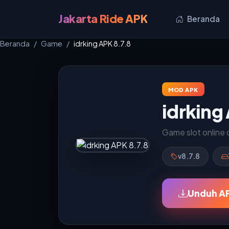
Jakarta Ride APK
Beranda
Beranda
Game
idrking APK 8.7.8
MOD APK
idrking
Game slot online 
v8.7.8
Unduh AP