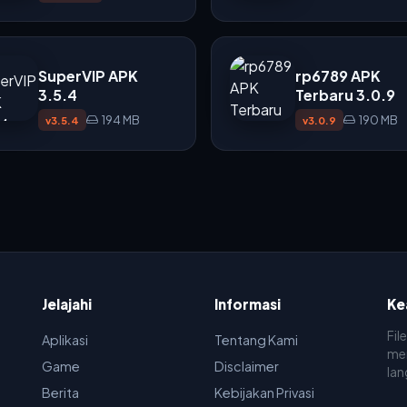
SuperVIP APK
rp6789 APK
3.5.4
Terbaru 3.0.9
194 MB
190 MB
v3.5.4
v3.0.9
Jelajahi
Informasi
Ke
Fil
Aplikasi
Tentang Kami
men
Game
Disclaimer
lan
Berita
Kebijakan Privasi