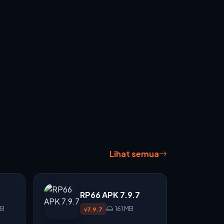
Lihat semua
RP66 APK 7.9.7
MB
161 MB
v7.9.7