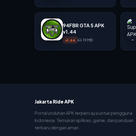
94FBR GTA 5 APK
v1.44
19 MB
v1.44
Jakarta Ride APK
Portal unduhan APK terpercaya untuk pengguna
Indonesia. Temukan aplikasi, game, dan panduan
terbaru dengan aman.