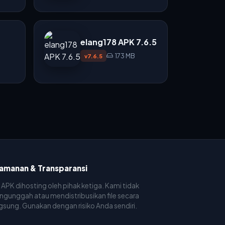
elang178 APK 7.6.5
173 MB
v7.6.5
amanan & Transparansi
e APK dihosting oleh pihak ketiga. Kami tidak
gunggah atau mendistribusikan file secara
gsung. Gunakan dengan risiko Anda sendiri.