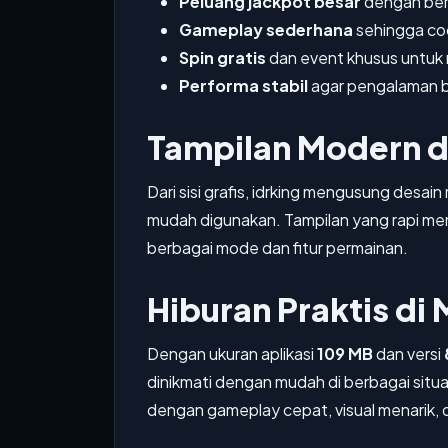
Peluang jackpot besar
dengan ber
Gameplay sederhana
sehingga co
Spin gratis
dan event khusus untuk
Performa stabil
agar pengalaman b
Tampilan Modern 
Dari sisi grafis, idrking mengusung des
mudah digunakan. Tampilan yang rapi me
berbagai mode dan fitur permainan.
Hiburan Praktis di
Dengan ukuran aplikasi
109 MB
dan versi
dinikmati dengan mudah di berbagai situ
dengan gameplay cepat, visual menarik, d