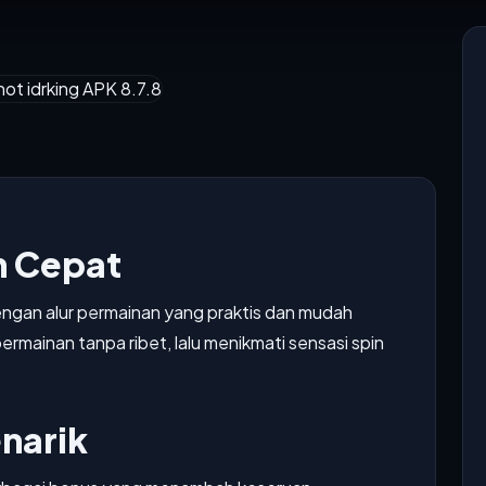
n Cepat
engan alur permainan yang praktis dan mudah
rmainan tanpa ribet, lalu menikmati sensasi spin
narik