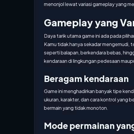
menonjol lewat variasi gameplay yang me
Gameplay yang Var
Daya tarik utama game ini ada pada pil
Kamu tidak hanya sekadar mengemudi, t
seperti balapan, berkendara bebas, hin
kendaraan di lingkungan pedesaan maup
Beragam kendaraan
Game ini menghadirkan banyak tipe kend
ukuran, karakter, dan cara kontrol yang 
bermain yang tidak monoton.
Mode permainan yang