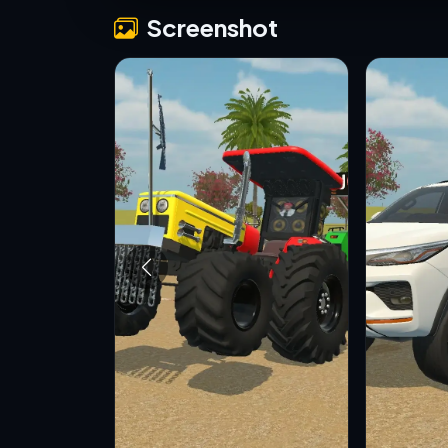
Screenshot