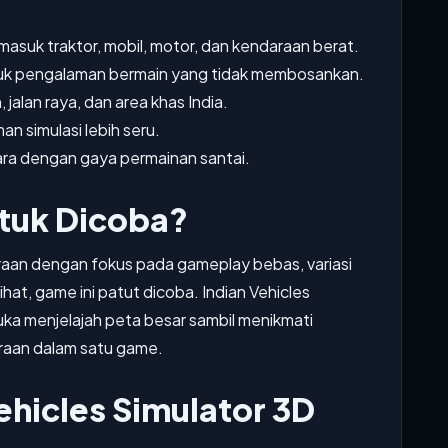
masuk traktor, mobil, motor, dan kendaraan berat.
tuk pengalaman bermain yang tidak membosankan.
alan raya, dan area khas India.
 simulasi lebih seru.
ra dengan gaya permainan santai.
tuk Dicoba?
raan dengan fokus pada gameplay bebas, variasi
hat, game ini patut dicoba. Indian Vehicles
ka menjelajah peta besar sambil menikmati
raan dalam satu game.
hicles Simulator 3D