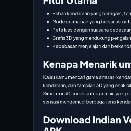
Fitur Utama
Pilihan kendaraan yang beragam, ter
Mode permainan yang bervariasi un
Peta luas dengan suasana pedesaan, j
Grafis 3D yang mendukung pengalaman
Kebebasan menjelajah dan berkenda
Kenapa Menarik un
Kalau kamu mencari game simulasi kenda
kendaraan, dan tampilan 3D yang enak dili
Simulator 3D cocok untuk pemain yang su
sensasi mengemudi berbagai jenis kenda
Download Indian Ve
APK