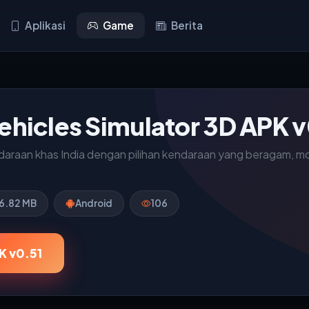
Aplikasi
Game
Berita
Vehicles Simulator 3D APK 
araan khas India dengan pilihan kendaraan yang beragam, mod
76.82 MB
Android
106
K v0.51