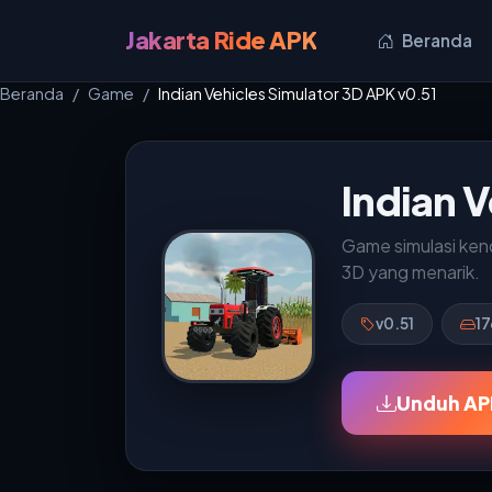
Jakarta Ride APK
Beranda
Beranda
Game
Indian Vehicles Simulator 3D APK v0.51
Indian 
Game simulasi kend
3D yang menarik.
v0.51
1
Unduh AP