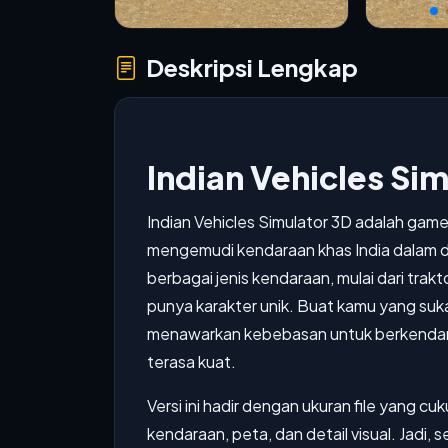
Deskripsi Lengkap
Indian Vehicles Si
Indian Vehicles Simulator 3D adalah gam
mengemudi kendaraan khas India dalam dun
berbagai jenis kendaraan, mulai dari trak
punya karakter unik. Buat kamu yang suka
menawarkan kebebasan untuk berkendara
terasa kuat.
Versi ini hadir dengan ukuran file yang
kendaraan, peta, dan detail visual. Jadi, 