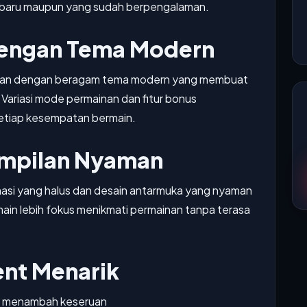
n baru maupun yang sudah berpengalaman.
engan Tema Modern
mainan dengan beragam tema modern yang membuat
Variasi mode permainan dan fitur bonus
setiap kesempatan bermain.
Tampilan Nyaman
asi yang halus dan desain antarmuka yang nyaman
main lebih fokus menikmati permainan tanpa terasa
ent Menarik
ng menambah keseruan