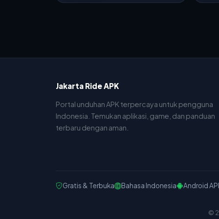
Jakarta Ride APK
Portal unduhan APK terpercaya untuk pengguna
Indonesia. Temukan aplikasi, game, dan panduan
terbaru dengan aman.
Gratis & Terbuka
Bahasa Indonesia
Android AP
© 2