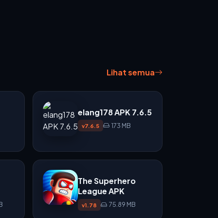
Lihat semua
elang178 APK 7.6.5
173 MB
v7.6.5
The Superhero
League APK
B
75.89 MB
v1.78