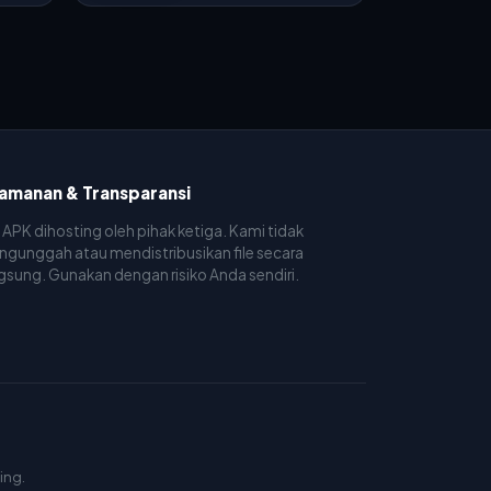
amanan & Transparansi
e APK dihosting oleh pihak ketiga. Kami tidak
gunggah atau mendistribusikan file secara
gsung. Gunakan dengan risiko Anda sendiri.
ing.