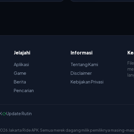
Jelajahi
Informasi
Ke
Fil
Aplikasi
Tentang Kami
men
Game
Disclaimer
lan
Berita
Kebijakan Privasi
Pencarian
K
Update Rutin
026 Jakarta Ride APK. Semua merek dagang milik pemiliknya masing-mas