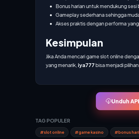
Bonus harian untuk mendukung sesi b
Gameplay sederhana sehingga muda
Akses praktis dengan performa yang 
Kesimpulan
Jika Anda mencari game slot online denga
yang menarik,
iya777
bisa menjadi piliha
Unduh APK
TAG POPULER
#slot online
#game kasino
#bonus har