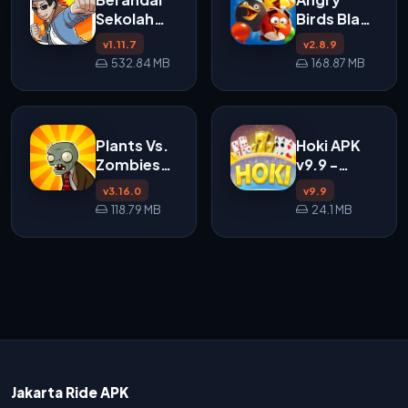
Sekolah
Birds Blast
APK v1.11.7
APK v2.8.9
v1.11.7
v2.8.9
Download
532.84 MB
168.87 MB
Plants Vs.
Hoki APK
Zombies
v9.9 -
Free APK
Game Slot
v3.16.0
v9.9
Sosial
118.79 MB
24.1 MB
dengan
Tema Seru
Jakarta Ride APK