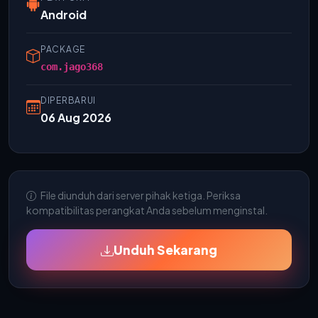
Android
PACKAGE
com.jago368
DIPERBARUI
06 Aug 2026
File diunduh dari server pihak ketiga. Periksa
kompatibilitas perangkat Anda sebelum menginstal.
Unduh Sekarang