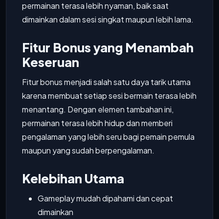
permainan terasa lebih nyaman, baik saat
dimainkan dalam sesi singkat maupun lebih lama.
Fitur Bonus yang Menambah
Keseruan
Fitur bonus menjadi salah satu daya tarik utama
karena membuat setiap sesi bermain terasa lebih
menantang. Dengan elemen tambahan ini,
permainan terasa lebih hidup dan memberi
pengalaman yang lebih seru bagi pemain pemula
maupun yang sudah berpengalaman.
Kelebihan Utama
Gameplay mudah dipahami dan cepat
dimainkan