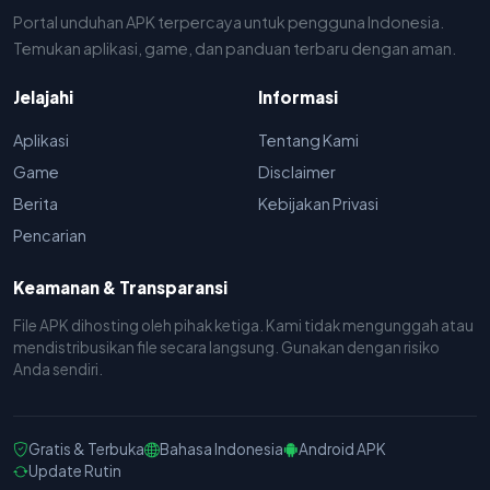
Portal unduhan APK terpercaya untuk pengguna Indonesia.
Temukan aplikasi, game, dan panduan terbaru dengan aman.
Jelajahi
Informasi
Aplikasi
Tentang Kami
Game
Disclaimer
Berita
Kebijakan Privasi
Pencarian
Keamanan & Transparansi
File APK dihosting oleh pihak ketiga. Kami tidak mengunggah atau
mendistribusikan file secara langsung. Gunakan dengan risiko
Anda sendiri.
Gratis & Terbuka
Bahasa Indonesia
Android APK
Update Rutin