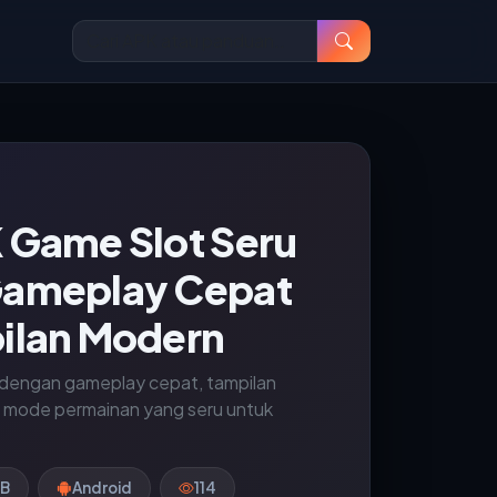
 Game Slot Seru
Gameplay Cepat
ilan Modern
 dengan gameplay cepat, tampilan
 mode permainan yang seru untuk
MB
Android
114