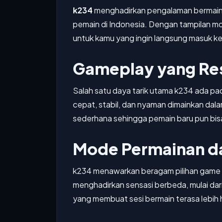
k234
menghadirkan pengalaman bermain s
pemain di Indonesia. Dengan tampilan mo
untuk kamu yang ingin langsung masuk ke
Gameplay yang Re
Salah satu daya tarik utama k234 ada p
cepat, stabil, dan nyaman dimainkan dala
sederhana sehingga pemain baru pun bi
Mode Permainan dan
k234 menawarkan beragam pilihan game 
menghadirkan sensasi berbeda, mulai dari
yang membuat sesi bermain terasa lebih 