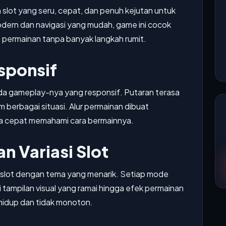
lot yang seru, cepat, dan penuh kejutan untuk
dern dan navigasi yang mudah, game ini cocok
 permainan tanpa banyak langkah rumit.
sponsif
ada gameplay-nya yang responsif. Putaran terasa
m berbagai situasi. Alur permainan dibuat
sa cepat memahami cara bermainnya.
 Variasi Slot
slot dengan tema yang menarik. Setiap mode
 tampilan visual yang ramai hingga efek permainan
hidup dan tidak monoton.