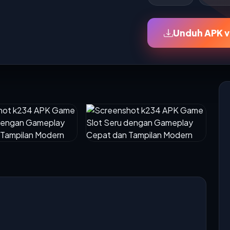
Unduh APK v