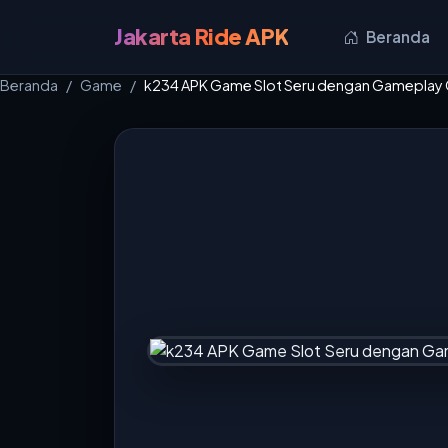
Jakarta Ride APK
Beranda
Beranda
Game
k234 APK Game Slot Seru dengan Gameplay 