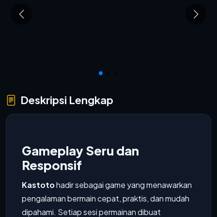
Deskripsi Lengkap
Gameplay Seru dan
Responsif
Kastoto
hadir sebagai game yang menawarkan
pengalaman bermain cepat, praktis, dan mudah
dipahami. Setiap sesi permainan dibuat