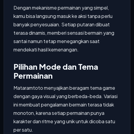
Dengan mekanisme permainan yang simpel,
kamu bisa langsung masuk ke aksi tanpa perlu
banyak penyesuaian. Setiap putaran dibuat
terasa dinamis, memberi sensasi bermain yang
santai namun tetap menegangkan saat
mendekati hasil kemenangan.
Pilihan Mode dan Tema
Permainan
Mataramtoto menyajikan beragam tema game
dengan gaya visual yang berbeda-beda. Variasi
ini membuat pengalaman bermain terasa tidak
monoton, karena setiap permainan punya
karakter dan ritme yang unik untuk dicoba satu
per satu.