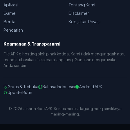
Aplikasi
Tentang Kami
Game
Disclaimer
Berita
Kebijakan Privasi
Pencarian
Keamanan & Transparansi
File APK dihosting oleh pihak ketiga. Kami tidak mengunggah atau
mendistribusikan file secara langsung. Gunakan dengan risiko
Anda sendiri.
Gratis & Terbuka
Bahasa Indonesia
Android APK
Update Rutin
© 2026 Jakarta Ride APK. Semua merek dagang milik pemiliknya
masing-masing.