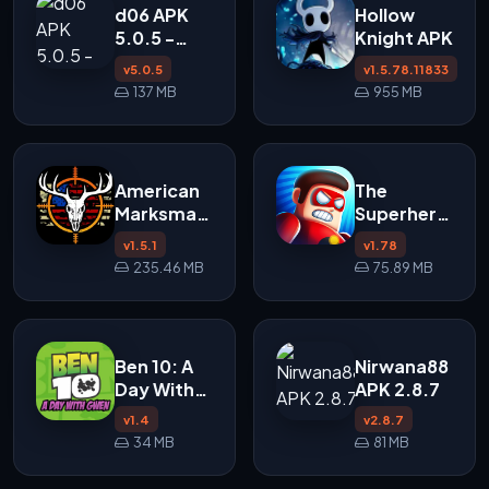
d06 APK
Hollow
5.0.5 -
Knight APK
Game Slot
v5.0.5
v1.5.78.11833
Seru
137 MB
955 MB
dengan
Bonus
Menarik
American
The
Marksman
Superhero
APK
League
v1.5.1
v1.78
APK
235.46 MB
75.89 MB
Ben 10: A
Nirwana88
Day With
APK 2.8.7
Gwen APK
v1.4
v2.8.7
1.4
34 MB
81 MB