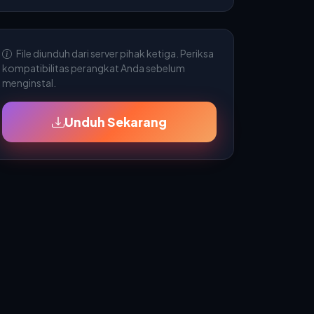
File diunduh dari server pihak ketiga. Periksa
kompatibilitas perangkat Anda sebelum
menginstal.
Unduh Sekarang