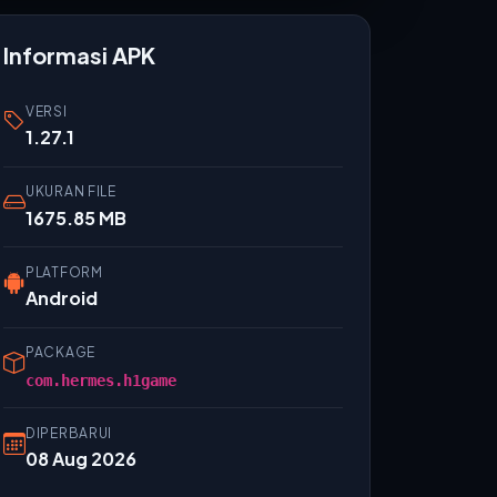
Informasi APK
VERSI
1.27.1
UKURAN FILE
1675.85 MB
PLATFORM
Android
PACKAGE
com.hermes.h1game
DIPERBARUI
08 Aug 2026