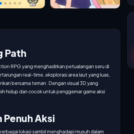
g Path
ction RPG yang menghadirkan petualangan seru di
tarungan real-time, eksplorasi area laut yang luas,
mainkan bersama teman. Dengan visual 3D yang
ebih hidup dan cocok untuk penggemar game aksi
 Penuh Aksi
i berbagai lokasi sambil menghadapi musuh dalam