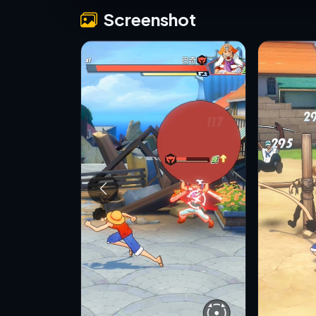
Screenshot