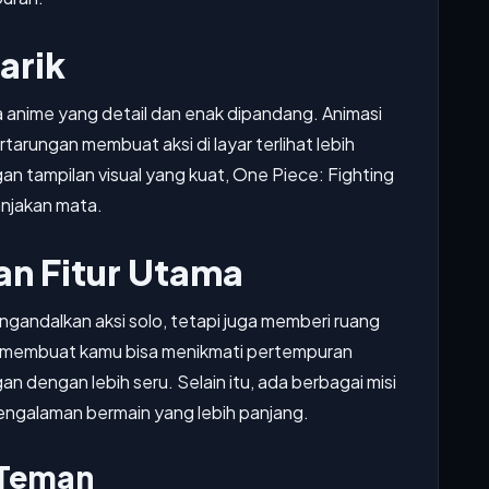
arik
a anime yang detail dan enak dipandang. Animasi
tarungan membuat aksi di layar terlihat lebih
n tampilan visual yang kuat, One Piece: Fighting
njakan mata.
n Fitur Utama
ngandalkan aksi solo, tetapi juga memberi ruang
er membuat kamu bisa menikmati pertempuran
dengan lebih seru. Selain itu, ada berbagai misi
engalaman bermain yang lebih panjang.
 Teman