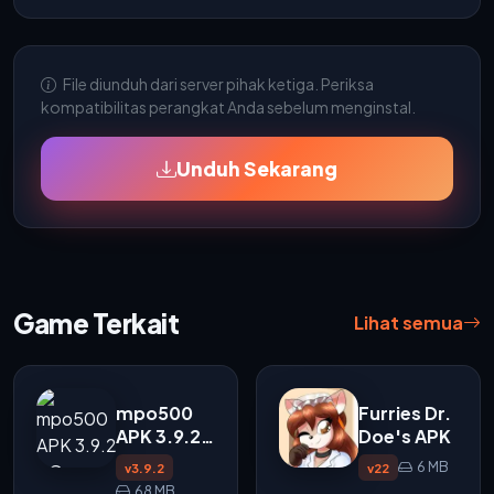
File diunduh dari server pihak ketiga. Periksa
kompatibilitas perangkat Anda sebelum menginstal.
Unduh Sekarang
Game Terkait
Lihat semua
mpo500
Furries Dr.
APK 3.9.2 -
Doe's APK
Game Slot
6 MB
v3.9.2
v22
Seru
68 MB