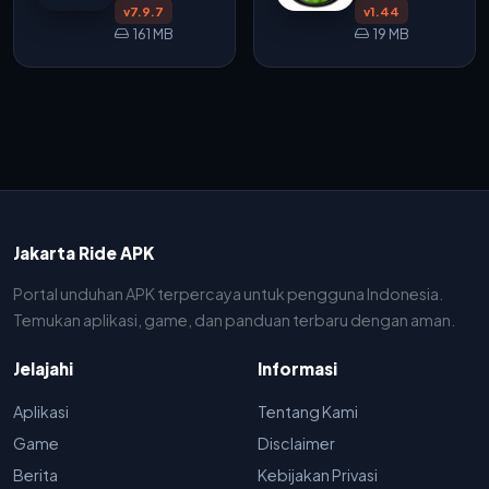
v1.44
v7.9.7
v1.44
161 MB
19 MB
Jakarta Ride APK
Portal unduhan APK terpercaya untuk pengguna Indonesia.
Temukan aplikasi, game, dan panduan terbaru dengan aman.
Jelajahi
Informasi
Aplikasi
Tentang Kami
Game
Disclaimer
Berita
Kebijakan Privasi