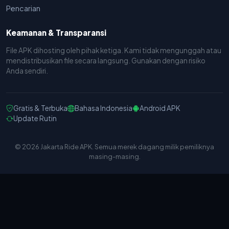
Pencarian
Keamanan & Transparansi
File APK dihosting oleh pihak ketiga. Kami tidak mengunggah atau
mendistribusikan file secara langsung. Gunakan dengan risiko
Anda sendiri.
Gratis & Terbuka
Bahasa Indonesia
Android APK
Update Rutin
© 2026 Jakarta Ride APK. Semua merek dagang milik pemiliknya
masing-masing.