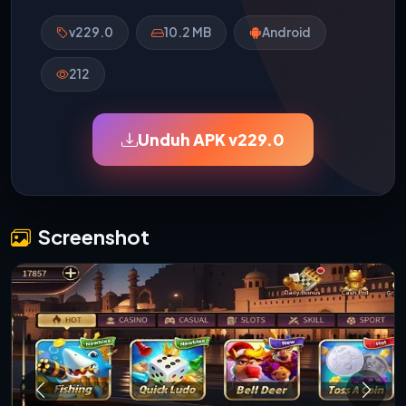
v229.0
10.2 MB
Android
212
Unduh APK v229.0
Screenshot