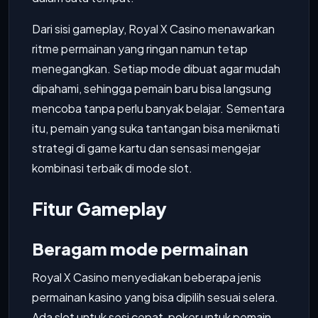
Dari sisi gameplay, Royal X Casino menawarkan
ritme permainan yang ringan namun tetap
menegangkan. Setiap mode dibuat agar mudah
dipahami, sehingga pemain baru bisa langsung
mencoba tanpa perlu banyak belajar. Sementara
itu, pemain yang suka tantangan bisa menikmati
strategi di game kartu dan sensasi mengejar
kombinasi terbaik di mode slot.
Fitur Gameplay
Beragam mode permainan
Royal X Casino menyediakan beberapa jenis
permainan kasino yang bisa dipilih sesuai selera.
Ada slot untuk sesi cepat, poker untuk pemain