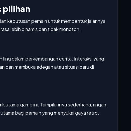
 pilihan
dan keputusan pemain untuk membentuk jalannya
erasa lebih dinamis dan tidak monoton.
enting dalam perkembangan cerita. Interaksi yang
 dan membuka adegan atau situasi baru di
tarik utama game ini. Tampilannya sederhana, ringan,
 terutama bagi pemain yang menyukai gaya retro.