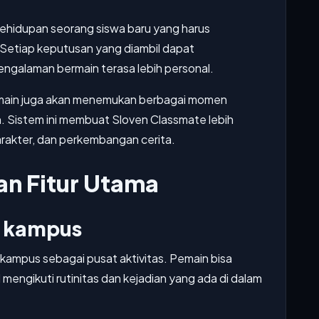
kehidupan seorang siswa baru yang harus
Setiap keputusan yang diambil dapat
engalaman bermain terasa lebih personal.
pemain juga akan menemukan berbagai momen
an. Sistem ini membuat Sloven Classmate lebih
arakter, dan perkembangan cerita.
n Fitur Utama
n kampus
ampus sebagai pusat aktivitas. Pemain bisa
l mengikuti rutinitas dan kejadian yang ada di dalam