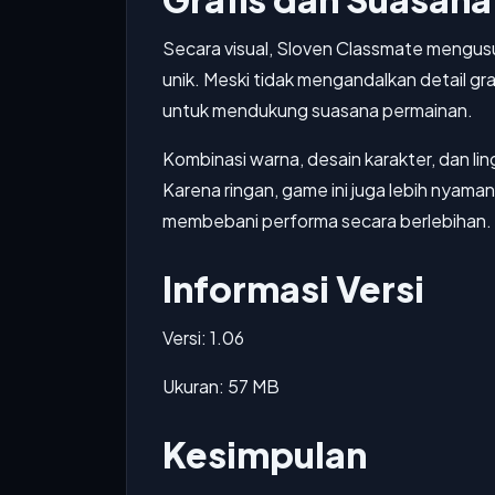
Secara visual, Sloven Classmate mengusu
unik. Meski tidak mengandalkan detail gr
untuk mendukung suasana permainan.
Kombinasi warna, desain karakter, dan l
Karena ringan, game ini juga lebih nyama
membebani performa secara berlebihan.
Informasi Versi
Versi: 1.06
Ukuran: 57 MB
Kesimpulan