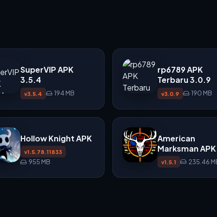
SuperVIP APK
rp6789 APK
3.5.4
Terbaru 3.0.9
194 MB
190 MB
v3.5.4
v3.0.9
Hollow Knight APK
American
Marksman APK
v1.5.78.11833
235.46 M
955 MB
v1.5.1