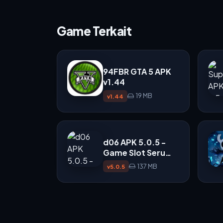
Game Terkait
94FBR GTA 5 APK
v1.44
19 MB
v1.44
d06 APK 5.0.5 -
Game Slot Seru
dengan Bonus
137 MB
v5.0.5
Menarik