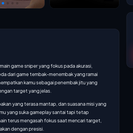
ain game sniper yang fokus pada akurasi,
beda dari game tembak-menembak yang ramai
nempatkan kamu sebagai penembak jitu yang
engan target yang jelas.
bakan yang terasa mantap, dan suasana misi yang
u yang suka gameplay santai tapi tetap
ain terus mengasah fokus saat mencari target,
akan dengan presisi.