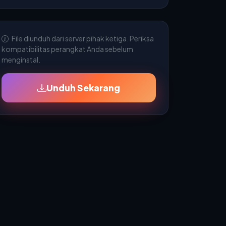
File diunduh dari server pihak ketiga. Periksa
kompatibilitas perangkat Anda sebelum
menginstal.
Unduh Sekarang