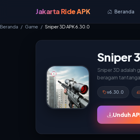
Jakarta Ride APK
Beranda
Beranda
Game
Sniper 3D APK 6.30.0
Sniper 
Sniper 3D adalah 
beragam tantangan
v6.30.0
Unduh AP