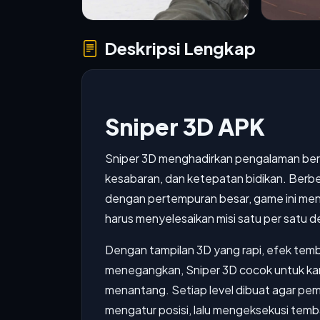
Deskripsi Lengkap
Sniper 3D APK
Sniper 3D menghadirkan pengalaman berm
kesabaran, dan ketepatan bidikan. Ber
dengan pertempuran besar, game ini me
harus menyelesaikan misi satu per satu d
Dengan tampilan 3D yang rapi, efek tem
menegangkan, Sniper 3D cocok untuk kam
menantang. Setiap level dibuat agar pem
mengatur posisi, lalu mengeksekusi temb