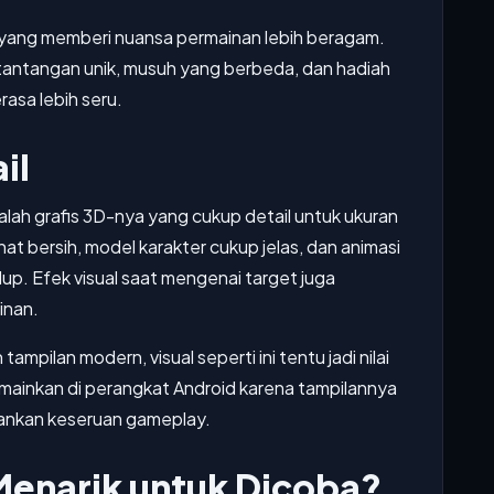
s yang memberi nuansa permainan lebih beragam.
tantangan unik, musuh yang berbeda, dan hadiah
asa lebih seru.
il
alah grafis 3D-nya yang cukup detail untuk ukuran
at bersih, model karakter cukup jelas, dan animasi
up. Efek visual saat mengenai target juga
inan.
mpilan modern, visual seperti ini tentu jadi nilai
mainkan di perangkat Android karena tampilannya
bankan keseruan gameplay.
Menarik untuk Dicoba?