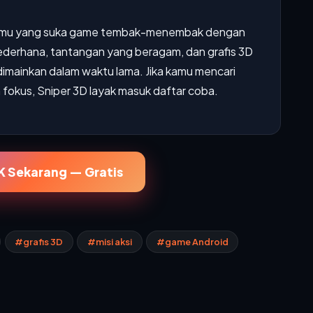
k kamu yang suka game tembak-menembak dengan
ederhana, tantangan yang beragam, dan grafis 3D
dimainkan dalam waktu lama. Jika kamu mencari
fokus, Sniper 3D layak masuk daftar coba.
 Sekarang — Gratis
#grafis 3D
#misi aksi
#game Android