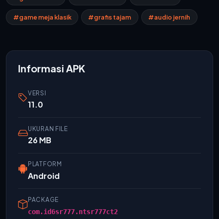
#game meja klasik
#grafis tajam
#audio jernih
Informasi APK
VERSI
11.0
UKURAN FILE
26 MB
PLATFORM
Android
PACKAGE
com.id6sr777.ntsr777ct2