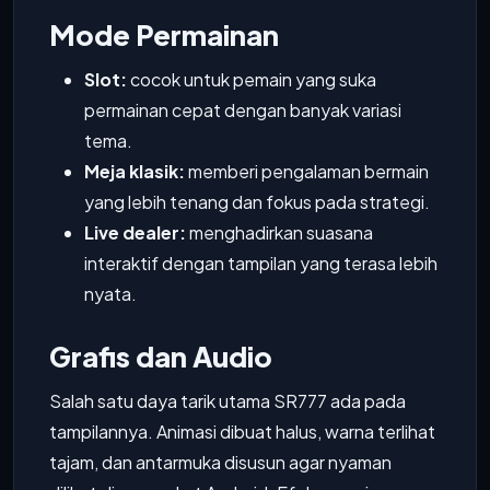
Mode Permainan
Slot:
cocok untuk pemain yang suka
permainan cepat dengan banyak variasi
tema.
Meja klasik:
memberi pengalaman bermain
yang lebih tenang dan fokus pada strategi.
Live dealer:
menghadirkan suasana
interaktif dengan tampilan yang terasa lebih
nyata.
Grafis dan Audio
Salah satu daya tarik utama SR777 ada pada
tampilannya. Animasi dibuat halus, warna terlihat
tajam, dan antarmuka disusun agar nyaman