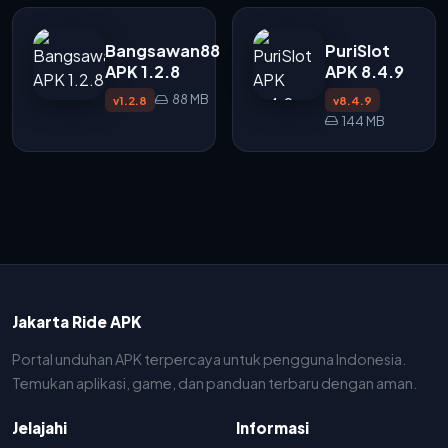
Bangsawan88
PuriSlot
APK 1.2.8
APK 8.4.9
88 MB
v1.2.8
v8.4.9
144 MB
Jakarta Ride APK
Portal unduhan APK terpercaya untuk pengguna Indonesia.
Temukan aplikasi, game, dan panduan terbaru dengan aman.
Jelajahi
Informasi