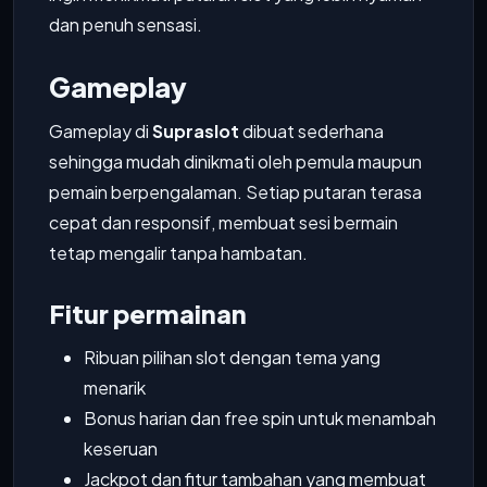
dan penuh sensasi.
Gameplay
Gameplay di
Supraslot
dibuat sederhana
sehingga mudah dinikmati oleh pemula maupun
pemain berpengalaman. Setiap putaran terasa
cepat dan responsif, membuat sesi bermain
tetap mengalir tanpa hambatan.
Fitur permainan
Ribuan pilihan slot dengan tema yang
menarik
Bonus harian dan free spin untuk menambah
keseruan
Jackpot dan fitur tambahan yang membuat