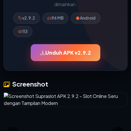
dimainkan.
v2.9.2
96 MB
Android
113
Unduh APK v2.9.2
Screenshot