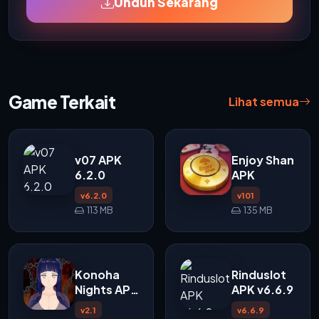
Unduh Sekarang
Game Terkait
Lihat semua
v07 APK
Enjoy Shan
6.2.0
APK
v6.2.0
v101
113 MB
135 MB
Konoha
Rinduslot
Nights APK
APK v6.6.9
v2.1
v2.1
v6.6.9