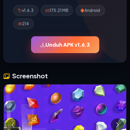
v1.6.3
175.21 MB
Android
214
Unduh APK v1.6.3
Screenshot