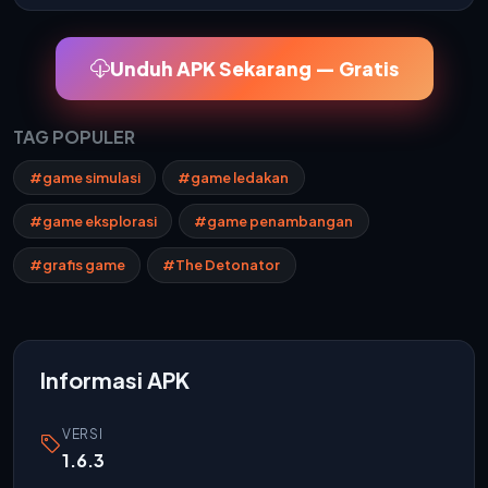
Unduh APK Sekarang — Gratis
TAG POPULER
#game simulasi
#game ledakan
#game eksplorasi
#game penambangan
#grafis game
#The Detonator
Informasi APK
VERSI
1.6.3