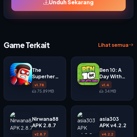
Unduh Sekarang
Game Terkait
Lihat semua
The
Ben 10: A
Superhero
Day With
League
Gwen APK
v1.78
v1.4
APK
1.4
75.89 MB
34 MB
Nirwana88
asia303
APK 2.8.7
APK v4.2.2
v2.8.7
v4.2.2