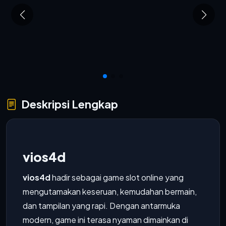
Deskripsi Lengkap
vios4d
vios4d
hadir sebagai game slot online yang
mengutamakan keseruan, kemudahan bermain,
dan tampilan yang rapi. Dengan antarmuka
modern, game ini terasa nyaman dimainkan di