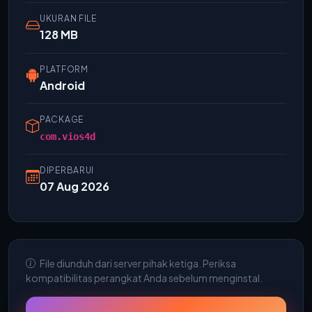
UKURAN FILE
128 MB
PLATFORM
Android
PACKAGE
com.vios4d
DIPERBARUI
07 Aug 2026
File diunduh dari server pihak ketiga. Periksa
kompatibilitas perangkat Anda sebelum menginstal.