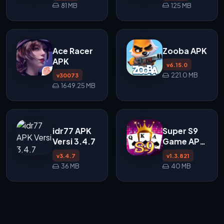
81 MB
125 MB
Ace Racer
Zooba APK
APK
v6.15.0
221.0 MB
v30073
1649.25 MB
idr77 APK
Super S9
Versi 3.4.7
Game APK
v1.3.821
v3.4.7
v1.3.821
36 MB
40 MB