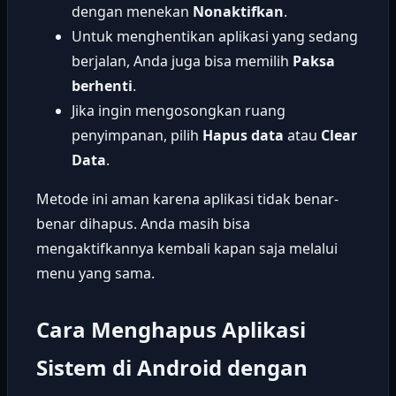
dengan menekan
Nonaktifkan
.
Untuk menghentikan aplikasi yang sedang
berjalan, Anda juga bisa memilih
Paksa
berhenti
.
Jika ingin mengosongkan ruang
penyimpanan, pilih
Hapus data
atau
Clear
Data
.
Metode ini aman karena aplikasi tidak benar-
benar dihapus. Anda masih bisa
mengaktifkannya kembali kapan saja melalui
menu yang sama.
Cara Menghapus Aplikasi
Sistem di Android dengan