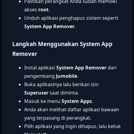
Pastikan perangkat Anda sudah memiliki
akses
root
.
Unduh aplikasi penghapus sistem seperti
System App Remover
.
Langkah Menggunakan System App
Remover
Instal aplikasi
System App Remover
dari
pengembang
Jumobile
.
Buka aplikasinya lalu berikan izin
Superuser
saat diminta.
Masuk ke menu
System Apps
.
Anda akan melihat daftar aplikasi bawaan
yang terpasang di perangkat.
Pilih aplikasi yang ingin dihapus, lalu ketuk