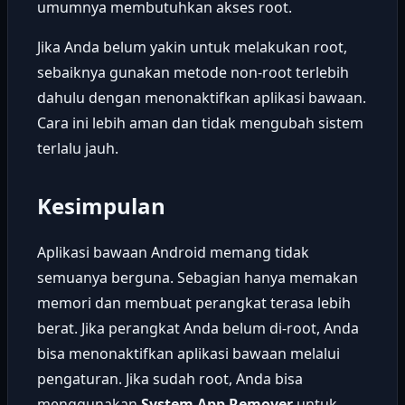
umumnya membutuhkan akses root.
Jika Anda belum yakin untuk melakukan root,
sebaiknya gunakan metode non-root terlebih
dahulu dengan menonaktifkan aplikasi bawaan.
Cara ini lebih aman dan tidak mengubah sistem
terlalu jauh.
Kesimpulan
Aplikasi bawaan Android memang tidak
semuanya berguna. Sebagian hanya memakan
memori dan membuat perangkat terasa lebih
berat. Jika perangkat Anda belum di-root, Anda
bisa menonaktifkan aplikasi bawaan melalui
pengaturan. Jika sudah root, Anda bisa
menggunakan
System App Remover
untuk