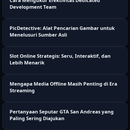
Cara Mengukur Efektivitas Dedicated
Development Team
PicDetective: Alat Pencarian Gambar untuk
Menelusuri Sumber Asli
Slot Online Strategis: Seru, Interaktif, dan
Lebih Menarik
Mengapa Media Offline Masih Penting di Era
Streaming
Pertanyaan Seputar GTA San Andreas yang
Paling Sering Diajukan