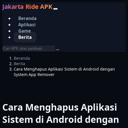
Jakarta Ride APK
Beranda
Aplikasi
Game
Berita
Beranda
Berita
Cara Menghapus Aplikasi Sistem di Android dengan
System App Remover
Cara Menghapus Aplikasi
Sistem di Android dengan