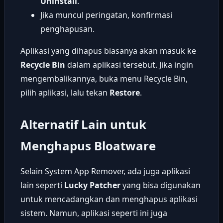
Uninstall
.
Jika muncul peringatan, konfirmasi
penghapusan.
Aplikasi yang dihapus biasanya akan masuk ke
Recycle Bin
dalam aplikasi tersebut. Jika ingin
mengembalikannya, buka menu Recycle Bin,
pilih aplikasi, lalu tekan
Restore
.
Alternatif Lain untuk
Menghapus Bloatware
Selain System App Remover, ada juga aplikasi
lain seperti
Lucky Patcher
yang bisa digunakan
untuk mencadangkan dan menghapus aplikasi
sistem. Namun, aplikasi seperti ini juga