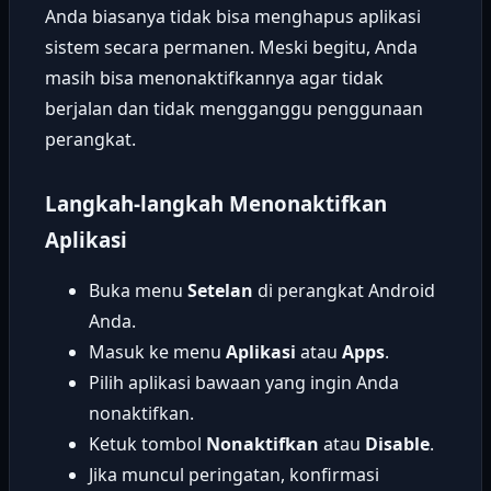
Anda biasanya tidak bisa menghapus aplikasi
sistem secara permanen. Meski begitu, Anda
masih bisa menonaktifkannya agar tidak
berjalan dan tidak mengganggu penggunaan
perangkat.
Langkah-langkah Menonaktifkan
Aplikasi
Buka menu
Setelan
di perangkat Android
Anda.
Masuk ke menu
Aplikasi
atau
Apps
.
Pilih aplikasi bawaan yang ingin Anda
nonaktifkan.
Ketuk tombol
Nonaktifkan
atau
Disable
.
Jika muncul peringatan, konfirmasi