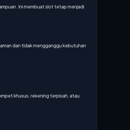
ampuan. Ini membuat slot tetap menjadi
 nyaman dan tidak mengganggu kebutuhan
ompet khusus, rekening terpisah, atau