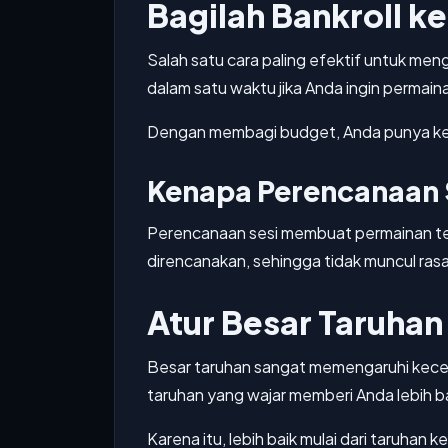
Bagilah Bankroll k
Salah satu cara paling efektif untuk me
dalam satu waktu jika Anda ingin permain
Dengan membagi budget, Anda punya kes
Kenapa Perencanaan S
Perencanaan sesi membuat permainan teras
direncanakan, sehingga tidak muncul ras
Atur Besar Taruha
Besar taruhan sangat memengaruhi kecepa
taruhan yang wajar memberi Anda lebih 
Karena itu, lebih baik mulai dari taruhan k