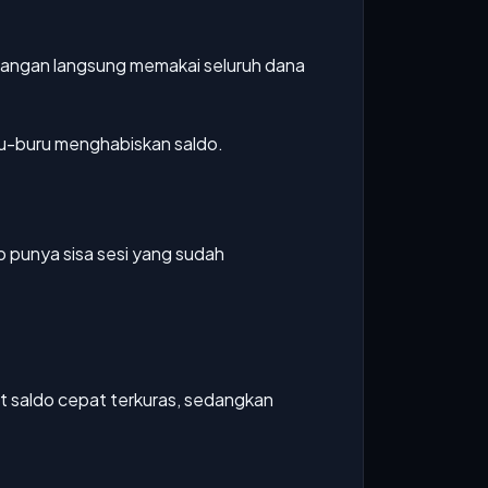
 Jangan langsung memakai seluruh dana
u-buru menghabiskan saldo.
p punya sisa sesi yang sudah
t saldo cepat terkuras, sedangkan