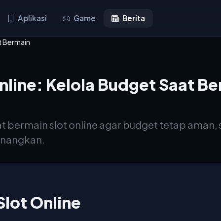
Aplikasi
Game
Berita
t Bermain
Online: Kelola Budget Saat B
at bermain slot online agar budget tetap aman,
enangkan.
Slot Online