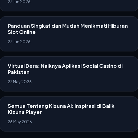
27 Jun 2026
Panduan Singkat dan Mudah Menikmati Hiburan
Slot Online
27 Jun 2026
Virtual Dera: Naiknya Aplikasi Social Casino di
Pakistan
27 May 2026
Semua Tentang Kizuna AI: Inspirasi di Balik
Kizuna Player
26 May 2026