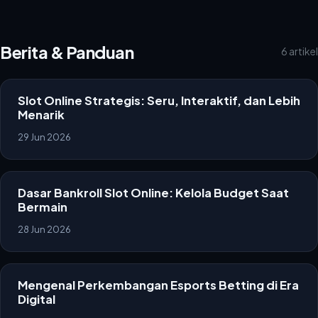
Berita & Panduan
6 artikel
Slot Online Strategis: Seru, Interaktif, dan Lebih
Menarik
29 Jun 2026
Dasar Bankroll Slot Online: Kelola Budget Saat
Bermain
28 Jun 2026
Mengenal Perkembangan Esports Betting di Era
Digital