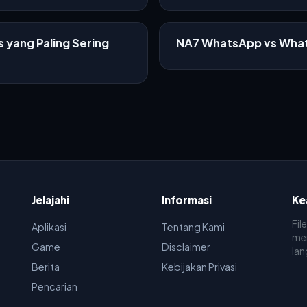
 yang Paling Sering
NA7 WhatsApp vs What
Jelajahi
Informasi
Ke
Fil
Aplikasi
Tentang Kami
men
Game
Disclaimer
lan
Berita
Kebijakan Privasi
Pencarian