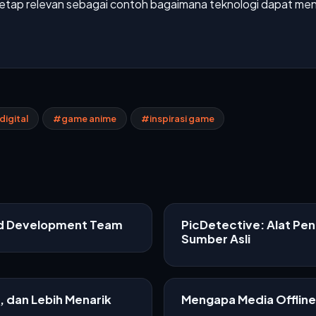
etap relevan sebagai contoh bagaimana teknologi dapat men
digital
#game anime
#inspirasi game
ed Development Team
PicDetective: Alat Pe
Sumber Asli
f, dan Lebih Menarik
Mengapa Media Offline 