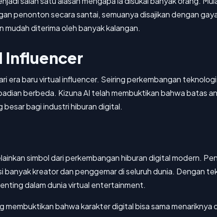
jadi salah satu alasan mengapa ia disukai banyak orang. Mul
ngan penonton secara santai, semuanya disajikan dengan gaya y
n mudah diterima oleh banyak kalangan.
 Influencer
i era baru virtual influencer. Seiring perkembangan teknologi
badian berbeda. Kizuna AI telah membuktikan bahwa batas anta
besar bagi industri hiburan digital.
melainkan simbol dari perkembangan hiburan digital modern. P
si banyak kreator dan penggemar di seluruh dunia. Dengan tekn
penting dalam dunia virtual entertainment.
ang membuktikan bahwa karakter digital bisa sama menariknya