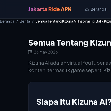
Jakarta Ride APK
Beranda
Beranda
Berita
Semua Tentang Kizuna AI: Inspirasi di Balik Kiz
Semua Tentang Kizuna 
26 May 2026
Kizuna AI adalah virtual YouTuber 
konten, termasuk game seperti Kiz
Siapa Itu Kizuna AI