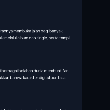
dirannya membuka jalan bagi banyak
k melalui album dan single, serta tampil
ri berbagai belahan dunia membuat fan
kkan bahwa karakter digital pun bisa