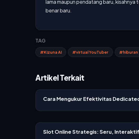
lama maupun pendatang baru, kisahnya t
benar baru.
TAG
#Kizuna AI
#virtual YouTuber
#hiburan 
Artikel Terkait
Cara Mengukur Efektivitas Dedicat
Slot Online Strategis: Seru, Interakti