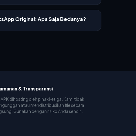
sApp Original: Apa Saja Bedanya?
amanan & Transparansi
e APK dihosting oleh pihak ketiga. Kami tidak
gunggah atau mendistribusikan file secara
gsung. Gunakan dengan risiko Anda sendiri.