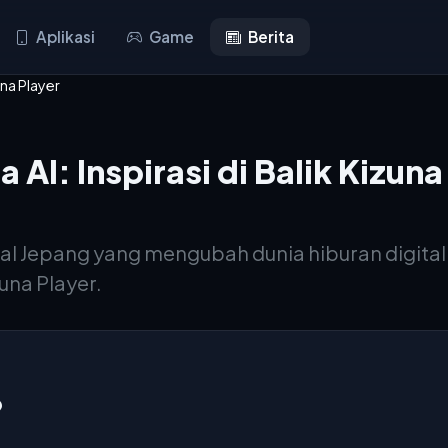
Aplikasi
Game
Berita
una Player
AI: Inspirasi di Balik Kizuna
asal Jepang yang mengubah dunia hiburan digita
una Player.
?