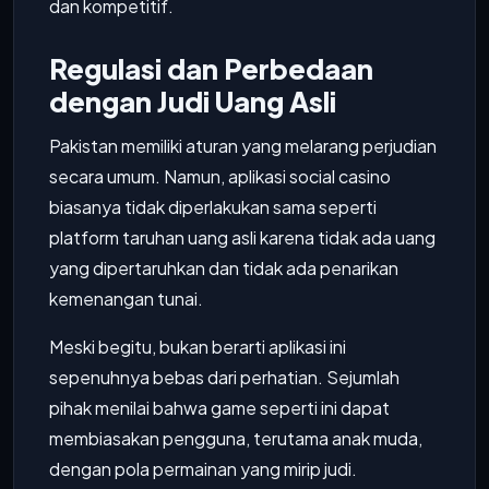
dan kompetitif.
Regulasi dan Perbedaan
dengan Judi Uang Asli
Pakistan memiliki aturan yang melarang perjudian
secara umum. Namun, aplikasi social casino
biasanya tidak diperlakukan sama seperti
platform taruhan uang asli karena tidak ada uang
yang dipertaruhkan dan tidak ada penarikan
kemenangan tunai.
Meski begitu, bukan berarti aplikasi ini
sepenuhnya bebas dari perhatian. Sejumlah
pihak menilai bahwa game seperti ini dapat
membiasakan pengguna, terutama anak muda,
dengan pola permainan yang mirip judi.