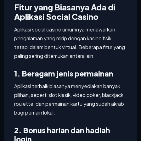
Fitur yang Biasanya Ada di
Aplikasi Social Casino
Aplikasi social casino umumnya menawarkan
pengalaman yang mirip dengan kasino fisik,
tetapi dalam bentuk virtual. Beberapa fitur yang
paling sering ditemukan antara lain:
1. Beragam jenis permainan
Aplikasi terbaik biasanya menyediakan banyak
pilihan, seperti slot klasik, video poker, blackjack,
roulette, dan permainan kartu yang sudah akrab
bagi pemain lokal.
2. Bonus harian dan hadiah
login