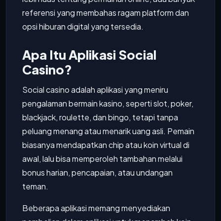
referensi yang membahas ragam platform dan
opsi hiburan digital yang tersedia.
Apa Itu Aplikasi Social
Casino?
Social casino adalah aplikasi yang meniru
pengalaman bermain kasino, seperti slot, poker,
blackjack, roulette, dan bingo, tetapi tanpa
peluang menang atau menarik uang asli. Pemain
biasanya mendapatkan chip atau koin virtual di
awal, lalu bisa memperoleh tambahan melalui
bonus harian, pencapaian, atau undangan
teman.
Beberapa aplikasi memang menyediakan