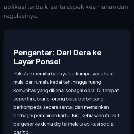
aplikasi terbaik, serta aspek keamanan dan
regulasinya.
Pengantar: Dari Dera ke
Layar Ponsel
Pakistan memiliki budaya berkumpul yang kuat,
mulai dari rumah, kedai teh, hingga ruang
komunitas yang dikenal sebagai
dera
. Di tempat
seperti ini, orang-orang biasa berbincang,
berkompetisi secara santai, dan memainkan
berbagai permainan kartu. Kini, kebiasaan itu ikut
bergeser ke dunia digital melalui aplikasi
social
casino
.