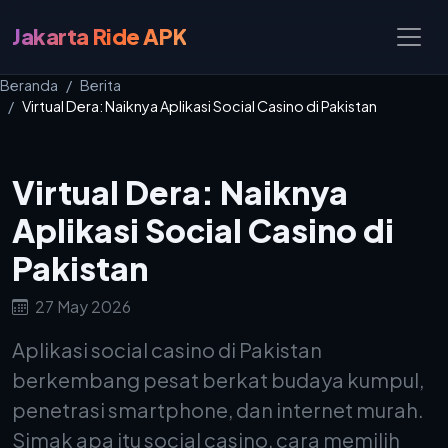
Jakarta Ride APK
Beranda
Berita
Virtual Dera: Naiknya Aplikasi Social Casino di Pakistan
Virtual Dera: Naiknya
Aplikasi Social Casino di
Pakistan
27 May 2026
Aplikasi social casino di Pakistan
berkembang pesat berkat budaya kumpul,
penetrasi smartphone, dan internet murah.
Simak apa itu social casino, cara memilih