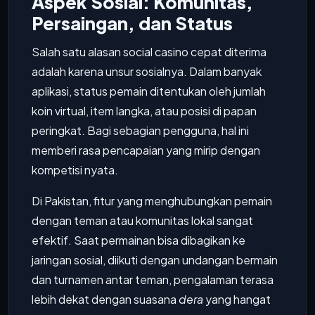
Aspek Sosial: Komunitas,
Persaingan, dan Status
Salah satu alasan social casino cepat diterima
adalah karena unsur sosialnya. Dalam banyak
aplikasi, status pemain ditentukan oleh jumlah
koin virtual, item langka, atau posisi di papan
peringkat. Bagi sebagian pengguna, hal ini
memberi rasa pencapaian yang mirip dengan
kompetisi nyata.
Di Pakistan, fitur yang menghubungkan pemain
dengan teman atau komunitas lokal sangat
efektif. Saat permainan bisa dibagikan ke
jaringan sosial, diikuti dengan undangan bermain
dan turnamen antar teman, pengalaman terasa
lebih dekat dengan suasana
dera
yang hangat