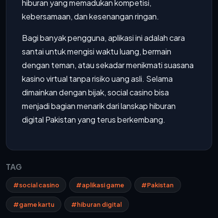
hiburan yang memadukan kompetisi,
kebersamaan, dan kesenangan ringan.
Bagi banyak pengguna, aplikasi ini adalah cara
santai untuk mengisi waktu luang, bermain
dengan teman, atau sekadar menikmati suasana
kasino virtual tanpa risiko uang asli. Selama
dimainkan dengan bijak, social casino bisa
menjadi bagian menarik dari lanskap hiburan
digital Pakistan yang terus berkembang.
TAG
#social casino
#aplikasi game
#Pakistan
#game kartu
#hiburan digital