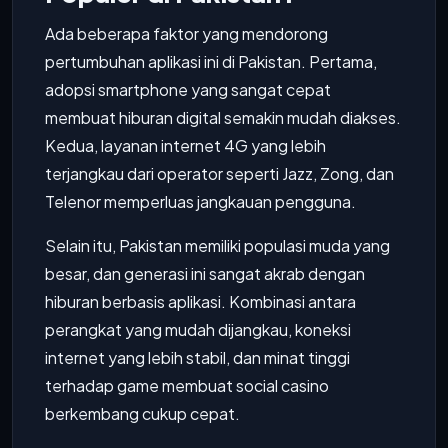
Ada beberapa faktor yang mendorong
pertumbuhan aplikasi ini di Pakistan. Pertama,
adopsi smartphone yang sangat cepat
membuat hiburan digital semakin mudah diakses.
Kedua, layanan internet 4G yang lebih
terjangkau dari operator seperti Jazz, Zong, dan
Telenor memperluas jangkauan pengguna.
Selain itu, Pakistan memiliki populasi muda yang
besar, dan generasi ini sangat akrab dengan
hiburan berbasis aplikasi. Kombinasi antara
perangkat yang mudah dijangkau, koneksi
internet yang lebih stabil, dan minat tinggi
terhadap game membuat social casino
berkembang cukup cepat.