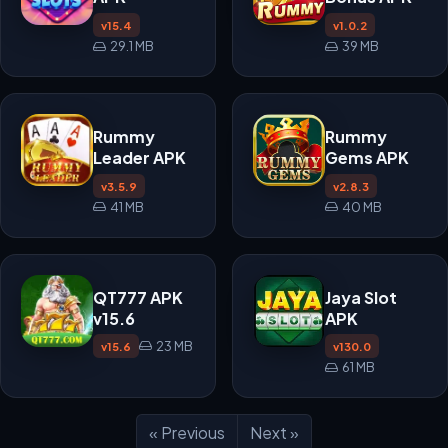
v15.4
v1.0.2
29.1 MB
39 MB
Rummy
Rummy
Leader APK
Gems APK
v3.5.9
v2.8.3
41 MB
40 MB
QT777 APK
Jaya Slot
v15.6
APK
23 MB
v15.6
v130.0
61 MB
« Previous
Next »