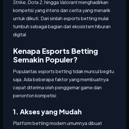
Strike
,
Dota 2
, hingga
Valorant
menghadirkan
kompetisi yang intens dan cerita yang menarik
untuk diikuti. Dari sinilah esports betting mulai
tumbuh sebagai bagian dari ekosistem hiburan
digital.
Kenapa Esports Betting
Semakin Populer?
Popularitas esports betting tidak muncul begitu
saja. Ada beberapa faktor yang membuatnya
cepat diterima oleh penggemar game dan
penonton kompetisi:
1. Akses yang Mudah
Platform betting modern umumnya dibuat