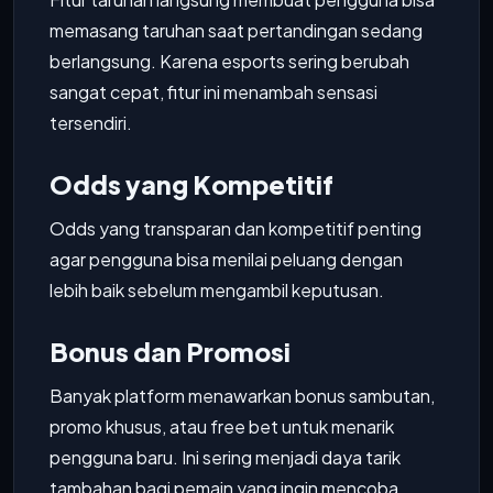
memasang taruhan saat pertandingan sedang
berlangsung. Karena esports sering berubah
sangat cepat, fitur ini menambah sensasi
tersendiri.
Odds yang Kompetitif
Odds yang transparan dan kompetitif penting
agar pengguna bisa menilai peluang dengan
lebih baik sebelum mengambil keputusan.
Bonus dan Promosi
Banyak platform menawarkan bonus sambutan,
promo khusus, atau free bet untuk menarik
pengguna baru. Ini sering menjadi daya tarik
tambahan bagi pemain yang ingin mencoba.