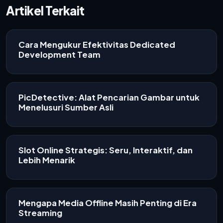
Artikel Terkait
Cara Mengukur Efektivitas Dedicated
Development Team
PicDetective: Alat Pencarian Gambar untuk
Menelusuri Sumber Asli
Slot Online Strategis: Seru, Interaktif, dan
Lebih Menarik
Mengapa Media Offline Masih Penting di Era
Streaming