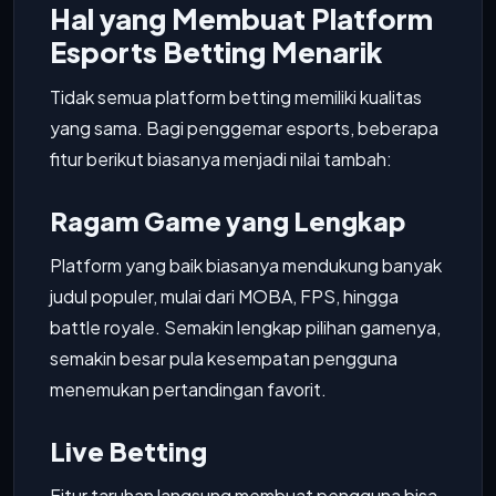
Hal yang Membuat Platform
Esports Betting Menarik
Tidak semua platform betting memiliki kualitas
yang sama. Bagi penggemar esports, beberapa
fitur berikut biasanya menjadi nilai tambah:
Ragam Game yang Lengkap
Platform yang baik biasanya mendukung banyak
judul populer, mulai dari MOBA, FPS, hingga
battle royale. Semakin lengkap pilihan gamenya,
semakin besar pula kesempatan pengguna
menemukan pertandingan favorit.
Live Betting
Fitur taruhan langsung membuat pengguna bisa