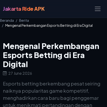
Jakarta Ride APK
Beranda
Berita
Mengenal Perkembangan Esports Betting di Era Digital
Mengenal Perkembangan
Esports Betting di Era
Digital
27 June 2026
Esports betting berkembang pesat seiring
naiknya popularitas game kompetitif,
menghadirkan cara baru bagi penggemar
untuk menikmati pertandingan dengan