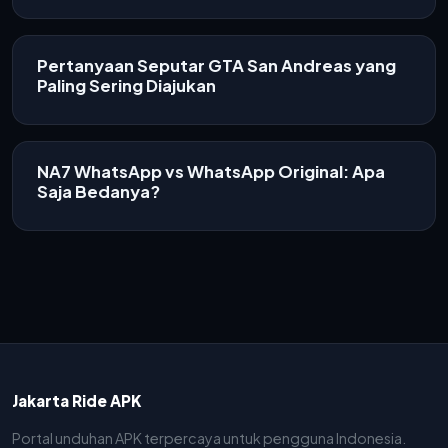
Pertanyaan Seputar GTA San Andreas yang
Paling Sering Diajukan
NA7 WhatsApp vs WhatsApp Original: Apa
Saja Bedanya?
Jakarta Ride APK
Portal unduhan APK terpercaya untuk pengguna Indonesia.