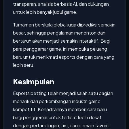
transparan, analisis berbasis AI, dan dukungan
untuk lebih banyak judul game.
Turnamen berskala global juga diprediksi semakin
besar, sehingga pengalaman menonton dan
bertaruh akan menjadi semakin interaktif. Bagi
para penggemar game, ini membuka peluang
baru untuk menikmati esports dengan cara yang
lebih seru.
Kesimpulan
Esports betting telah menjadi salah satu bagian
menarik dari perkembangan industri game
kompetitif. Kehadirannya memberi cara baru
bagi penggemar untuk terlibat lebih dekat
dengan pertandingan, tim, dan pemain favorit.