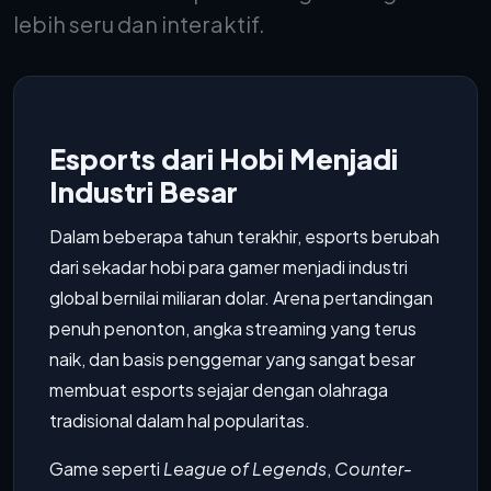
lebih seru dan interaktif.
Esports dari Hobi Menjadi
Industri Besar
Dalam beberapa tahun terakhir, esports berubah
dari sekadar hobi para gamer menjadi industri
global bernilai miliaran dolar. Arena pertandingan
penuh penonton, angka streaming yang terus
naik, dan basis penggemar yang sangat besar
membuat esports sejajar dengan olahraga
tradisional dalam hal popularitas.
Game seperti
League of Legends
,
Counter-