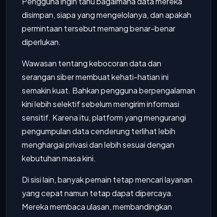
Pengguna ingin tahu bagaimana data mereka
disimpan, siapa yang mengelolanya, dan apakah
permintaan tersebut memang benar-benar
diperlukan.
Wawasan tentang kebocoran data dan
serangan siber membuat kehati-hatian ini
semakin kuat. Bahkan pengguna berpengalaman
kini lebih selektif sebelum mengirim informasi
sensitif. Karena itu, platform yang mengurangi
pengumpulan data cenderung terlihat lebih
menghargai privasi dan lebih sesuai dengan
kebutuhan masa kini.
Di sisi lain, banyak pemain tetap mencari layanan
yang cepat namun tetap dapat dipercaya.
Mereka membaca ulasan, membandingkan