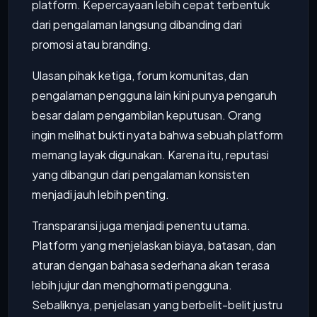
platform. Kepercayaan lebih cepat terbentuk
dari pengalaman langsung dibanding dari
promosi atau branding.
Ulasan pihak ketiga, forum komunitas, dan
pengalaman pengguna lain kini punya pengaruh
besar dalam pengambilan keputusan. Orang
ingin melihat bukti nyata bahwa sebuah platform
memang layak digunakan. Karena itu, reputasi
yang dibangun dari pengalaman konsisten
menjadi jauh lebih penting.
Transparansi juga menjadi penentu utama.
Platform yang menjelaskan biaya, batasan, dan
aturan dengan bahasa sederhana akan terasa
lebih jujur dan menghormati pengguna.
Sebaliknya, penjelasan yang berbelit-belit justru