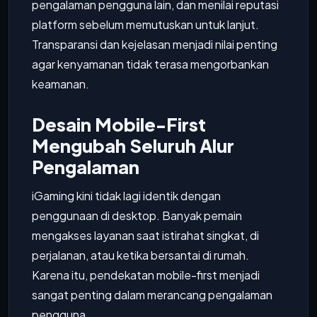
pengalaman pengguna lain, dan menilai reputasi
platform sebelum memutuskan untuk lanjut.
Transparansi dan kejelasan menjadi nilai penting
agar kenyamanan tidak terasa mengorbankan
keamanan.
Desain Mobile-First
Mengubah Seluruh Alur
Pengalaman
iGaming kini tidak lagi identik dengan
penggunaan di desktop. Banyak pemain
mengakses layanan saat istirahat singkat, di
perjalanan, atau ketika bersantai di rumah.
Karena itu, pendekatan mobile-first menjadi
sangat penting dalam merancang pengalaman
pengguna.