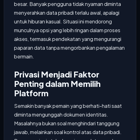
besar. Banyak pengguna tidak nyaman diminta
menyerahkan data pribadi terlalu awal, apalagi
untuk hiburan kasual. Situasi ini mendorong
munculnya opsi yang lebih ringan dalam proses
akses, termasuk pendekatan yang mengurangi
paparan data tanpa mengorbankan pengalaman
bermain.
Privasi Menjadi Faktor
Penting dalam Memilih
Platform
Semakin banyak pemain yang berhati-hati saat
diminta mengunggah dokumen identitas.
Masalahnya bukan soal menghindari tanggung
jawab, melainkan soal kontrol atas data pribadi.