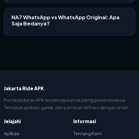
NA7 WhatsApp vs WhatsApp Original: Apa
Saja Bedanya?
Jakarta Ride APK
Portal unduhan APK terpercaya untuk pengguna Indonesia.
Temukan aplikasi, game, dan panduan terbaru dengan aman.
Jelajahi
Informasi
Aplikasi
Tentang Kami